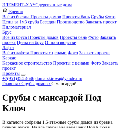
ЭЛЕМЕНТ-ХАУС
деревянные дома
Бревно
Всё из бревна
Проекты домов
Проекты бань
Срубы
Фото
Цены за 1м3 сруба
Беседки
Производство
Заказать проект
Пиломатериал
Брус
Всё из бруса
Проекты домов
Проекты бань
Фото
Заказать
проект
Цены на брус
О производстве
Лафет
Всё из лафета
Проекты с ценами
Фото
Заказать проект
Каркас
Каркасное строительство
Проекты с ценами
Фото
Заказать
проект
Проекты
+7(951)354-4646
domaizkirova@yandex.ru
Главная
›
Срубы домов
›
С мансардой
Срубы с мансардой Под
Ключ
В каталоге собраны 1,5-этажные срубы домов из бревна
ручной рубки. На все срубы мы даем цену Под Ключ и