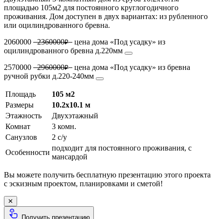
площадью 105м2 для постоянного круглогодичного
проживания. Дом доступен в двух вариантах: из рубленного
или оцилиндрованного бревна.
2060000
2360000
цена дома «Под усадку» из
₽
оцилиндрованного бревна д.220мм
2570000
2960000
цена дома «Под усадку» из бревна
₽
ручной рубки д.220-240мм
Площадь
105 м2
Размеры
10.2х10.1 м
Этажность
Двухэтажный
Комнат
3 комн.
Санузлов
2 с/у
подходит для постоянного проживания, с
Особенности
мансардой
Вы можете получить бесплатную презентацию этого проекта
с эскизным проектом, планировками и сметой!
✕
Получить презентацию