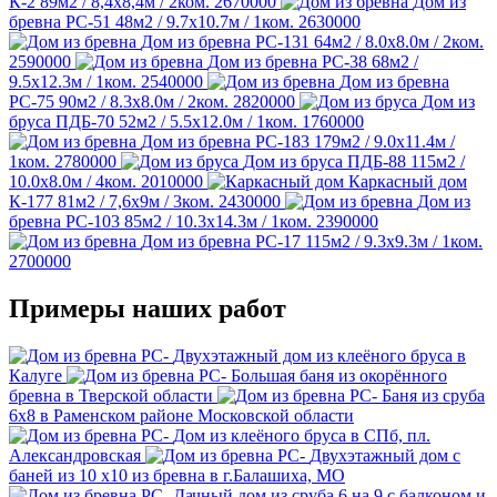
К-2
89м2 / 8,4х8,4м / 2ком.
2670000
Дом из
бревна РС-51
48м2 / 9.7х10.7м / 1ком.
2630000
Дом из бревна РС-131
64м2 / 8.0х8.0м / 2ком.
2590000
Дом из бревна РС-38
68м2 /
9.5х12.3м / 1ком.
2540000
Дом из бревна
РС-75
90м2 / 8.3х8.0м / 2ком.
2820000
Дом из
бруса ПДБ-70
52м2 / 5.5х12.0м / 1ком.
1760000
Дом из бревна РС-183
179м2 / 9.0х11.4м /
1ком.
2780000
Дом из бруса ПДБ-88
115м2 /
10.0х8.0м / 4ком.
2010000
Каркасный дом
К-177
81м2 / 7,6х9м / 3ком.
2430000
Дом из
бревна РС-103
85м2 / 10.3х14.3м / 1ком.
2390000
Дом из бревна РС-17
115м2 / 9.3х9.3м / 1ком.
2700000
Примеры наших работ
Двухэтажный дом из клеёного бруса в
Калуге
Большая баня из окорённого
бревна в Тверской области
Баня из сруба
6х8 в Раменском районе Московской области
Дом из клеёного бруса в СПб, пл.
Александровская
Двухэтажный дом с
баней из 10 х10 из бревна в г.Балашиха, МО
Дачный дом из сруба 6 на 9 с балконом и