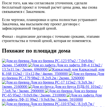
После того, как мы согласовали уточнения, сделали
бесплатный проект и точный расчет цены дома, мы снова
связываемся с Заказчиком.
Если чертежи, планировки и цена полностью устраивают
Заказчика, мы высылаем ему проект договора с
зафиксированной твердой ценой.
Финал - подписание договора с точными сроками, этапами
строительства и точной ценой, которая не поменяется.
Похожие по площади дома
Дом из бревна РС-123
97м2 / 7.0х9.0м /
2комн.
1540000
Дом из лафета ЛФ-4
113м2 /
13.5х11.1м / 2комн.
6960000
Каркасный дом
К-168
112м2 / 11х12,8м / 4комн.
3500000
Дом
из бревна РС-179
98м2 / 8.2х9.2м / 2комн.
3260000
Дом из бревна РС-17
115м2 / 9.3х9.3м /
1комн.
2160000
Дом из бруса ПДБ-91
101м2 /
7.5х8.7м / 3комн.
2900000
Дом из бревна
РС-65
95м2 / 9.0х9.0м / 2комн.
2310000
Дом
из лафета ЛФ-11
99м2 / 9.9х8.9м / 3комн.
5910000
Дом из бревна РС-110
97м2 / 8.1х9.7м /