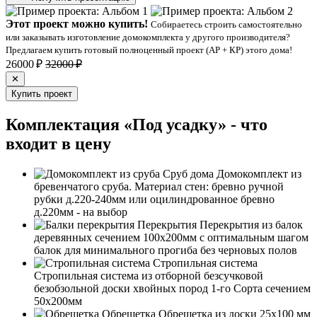
Этот проект можно купить!
Собираетесь строить самостоятельно
или заказывать изготовление домокомплекта у другого производителя?
Предлагаем купить готовый полноценный проект (АР + КР) этого дома!
26000 ₽
32000 ₽
✕
Купить проект
Комплектация «Под усадку» - что
входит в цену
Сруб дома
Домокомплект из
бревенчатого сруба. Материал стен: бревно ручной
рубки д.220-240мм или оцилиндрованное бревно
д.220мм - на выбор
Перекрытия
Перекрытия из балок
деревянных сечением 100х200мм с оптимальным шагом
балок для минимального прогиба без черновых полов
Стропильная система
Стропильная система из отборной безсучковой
безобзольной доски хвойных пород 1-го Сорта сечением
50х200мм
Обрешетка
Обрешетка из доски 25х100 мм