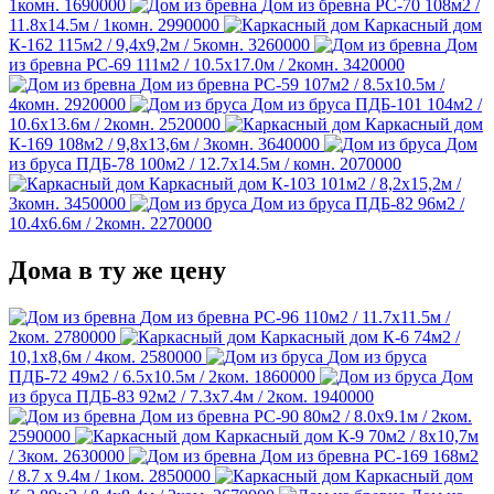
1комн.
1690000
Дом из бревна РС-70
108м2 /
11.8х14.5м / 1комн.
2990000
Каркасный дом
К-162
115м2 / 9,4х9,2м / 5комн.
3260000
Дом
из бревна РС-69
111м2 / 10.5х17.0м / 2комн.
3420000
Дом из бревна РС-59
107м2 / 8.5х10.5м /
4комн.
2920000
Дом из бруса ПДБ-101
104м2 /
10.6х13.6м / 2комн.
2520000
Каркасный дом
К-169
108м2 / 9,8х13,6м / 3комн.
3640000
Дом
из бруса ПДБ-78
100м2 / 12.7х14.5м / комн.
2070000
Каркасный дом К-103
101м2 / 8,2х15,2м /
3комн.
3450000
Дом из бруса ПДБ-82
96м2 /
10.4х6.6м / 2комн.
2270000
Дома в ту же цену
Дом из бревна РС-96
110м2 / 11.7х11.5м /
2ком.
2780000
Каркасный дом К-6
74м2 /
10,1х8,6м / 4ком.
2580000
Дом из бруса
ПДБ-72
49м2 / 6.5х10.5м / 2ком.
1860000
Дом
из бруса ПДБ-83
92м2 / 7.3х7.4м / 2ком.
1940000
Дом из бревна РС-90
80м2 / 8.0х9.1м / 2ком.
2590000
Каркасный дом К-9
70м2 / 8х10,7м
/ 3ком.
2630000
Дом из бревна РС-169
168м2
/ 8.7 х 9.4м / 1ком.
2850000
Каркасный дом