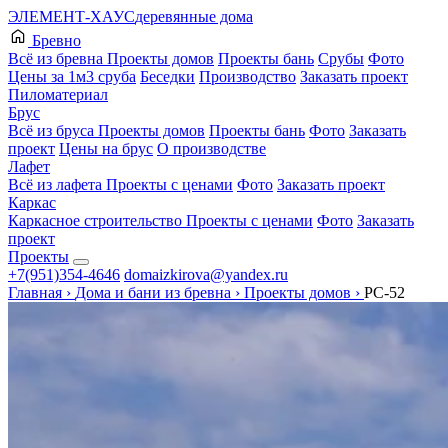
ЭЛЕМЕНТ-ХАУС
деревянные дома
Бревно
Всё из бревна
Проекты домов
Проекты бань
Срубы
Фото
Цены за 1м3 сруба
Беседки
Производство
Заказать проект
Пиломатериал
Брус
Всё из бруса
Проекты домов
Проекты бань
Фото
Заказать
проект
Цены на брус
О производстве
Лафет
Всё из лафета
Проекты с ценами
Фото
Заказать проект
Каркас
Каркасное строительство
Проекты с ценами
Фото
Заказать
проект
Проекты
+7(951)354-4646
domaizkirova@yandex.ru
Главная
›
Дома и бани из бревна
›
Проекты домов
›
РС-52