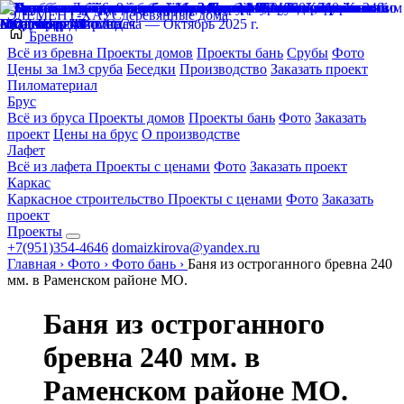
ЭЛЕМЕНТ-ХАУС
деревянные дома
Бревно
Всё из бревна
Проекты домов
Проекты бань
Срубы
Фото
Цены за 1м3 сруба
Беседки
Производство
Заказать проект
Пиломатериал
Брус
Всё из бруса
Проекты домов
Проекты бань
Фото
Заказать
проект
Цены на брус
О производстве
Лафет
Всё из лафета
Проекты с ценами
Фото
Заказать проект
Каркас
Каркасное строительство
Проекты с ценами
Фото
Заказать
проект
Проекты
+7(951)354-4646
domaizkirova@yandex.ru
Главная
›
Фото
›
Фото бань
›
Баня из остроганного бревна 240
мм. в Раменском районе МО.
Баня из остроганного
бревна 240 мм. в
Раменском районе МО.