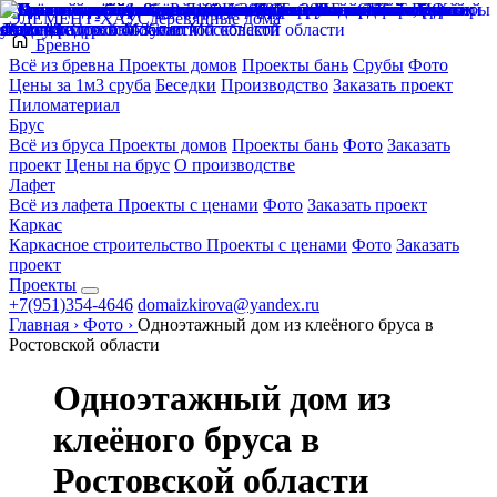
ЭЛЕМЕНТ-ХАУС
деревянные дома
Бревно
Всё из бревна
Проекты домов
Проекты бань
Срубы
Фото
Цены за 1м3 сруба
Беседки
Производство
Заказать проект
Пиломатериал
Брус
Всё из бруса
Проекты домов
Проекты бань
Фото
Заказать
проект
Цены на брус
О производстве
Лафет
Всё из лафета
Проекты с ценами
Фото
Заказать проект
Каркас
Каркасное строительство
Проекты с ценами
Фото
Заказать
проект
Проекты
+7(951)354-4646
domaizkirova@yandex.ru
Главная
›
Фото
›
Одноэтажный дом из клеёного бруса в
Ростовской области
Одноэтажный дом из
клеёного бруса в
Ростовской области