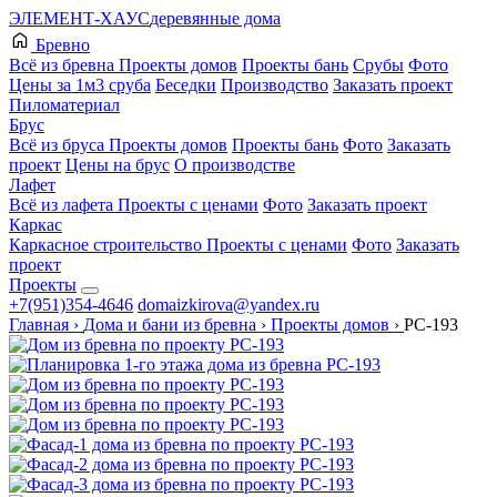
ЭЛЕМЕНТ-ХАУС
деревянные дома
Бревно
Всё из бревна
Проекты домов
Проекты бань
Срубы
Фото
Цены за 1м3 сруба
Беседки
Производство
Заказать проект
Пиломатериал
Брус
Всё из бруса
Проекты домов
Проекты бань
Фото
Заказать
проект
Цены на брус
О производстве
Лафет
Всё из лафета
Проекты с ценами
Фото
Заказать проект
Каркас
Каркасное строительство
Проекты с ценами
Фото
Заказать
проект
Проекты
+7(951)354-4646
domaizkirova@yandex.ru
Главная
›
Дома и бани из бревна
›
Проекты домов
›
РС-193