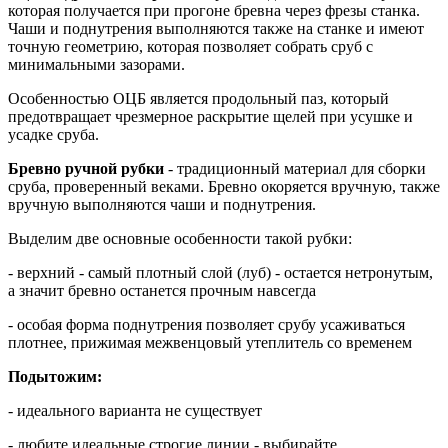
которая получается при прогоне бревна через фрезы станка.
Чаши и поднутрения выполняются также на станке и имеют
точную геометрию, которая позволяет собрать сруб с
минимальными зазорами.
Особенностью ОЦБ является продольный паз, который
предотвращает чрезмерное раскрытие щелей при усушке и
усадке сруба.
Бревно ручной рубки
- традиционный материал для сборки
сруба, проверенный веками. Бревно окоряется вручную, также
вручную выполняются чаши и поднутрения.
Выделим две основные особенности такой рубки:
- верхний - самый плотный слой (луб) - остается нетронутым,
а значит бревно останется прочным навсегда
- особая форма поднутрения позволяет срубу усаживаться
плотнее, прижимая межвенцовый утеплитель со временем
Подытожим:
- идеального варианта не существует
- любите идеальные строгие линии - выбирайте