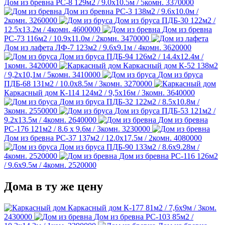
Дом из бревна РС-8
129м2 / 9.0х10.5м / 5комн.
3370000
Дом из бревна РС-3
138м2 / 9.6х10.0м /
2комн.
3260000
Дом из бруса ПДБ-30
122м2 /
12.5х13.2м / 4комн.
4600000
Дом из бревна
РС-73
116м2 / 10.9х11.0м / 2комн.
3470000
Дом из лафета ЛФ-7
123м2 / 9.6х9.1м / 4комн.
3620000
Дом из бруса ПДБ-94
126м2 / 14.4х12.4м /
1комн.
3420000
Каркасный дом К-52
138м2
/ 9,2х10,1м / 5комн.
3410000
Дом из бруса
ПДБ-68
131м2 / 10.0х8.5м / 3комн.
3270000
Каркасный дом К-114
124м2 / 9,5х16м / 3комн.
3640000
Дом из бруса ПДБ-32
122м2 / 8.5х10.8м /
3комн.
2550000
Дом из бруса ПДБ-53
121м2 /
9.2х13.5м / 4комн.
2640000
Дом из бревна
РС-176
121м2 / 8.6 х 9.6м / 3комн.
3230000
Дом из бревна РС-37
137м2 / 12.0х17.5м / 2комн.
4080000
Дом из бруса ПДБ-90
133м2 / 8.6х9.28м /
4комн.
2520000
Дом из бревна РС-116
126м2
/ 9.6х9.5м / 4комн.
2520000
Дома в ту же цену
Каркасный дом К-177
81м2 / 7,6х9м / 3ком.
2430000
Дом из бревна РС-103
85м2 /