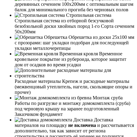
деревянных сечением 100х200мм с оптимальным шагом
балок для минимального прогиба без черновых полов
Стропильная система
Стропильная система из отборной безсучковой
безобзольной доски хвойных пород 1-го Сорта сечением
50х200мм
Обрешетка
Обрешетка из доски 25х100 мм
с прозорами: шаг укладки подобран для последующей
укладки металлочерепицы
Временная кровля
Временное
кровельное покрытие из рубероида, которое защитит
дом от осадков во время усадки
Расходные материалы
Крепеж и расходные материалы
(межвенцовый утеплитель, нагели, скользящие опоры и
прочее)
Монтаж сруба
Работы по разгрузке и монтажу домокомплекта (сруба)
под черновую крышу на заранее подготовленный
Заказчиком фундамент
Доставка
Доставка
материалов на площадку
не включена
и рассчитывается
дополнительно, так как зависит от региона
строительства и рассчитать её заранее не получится