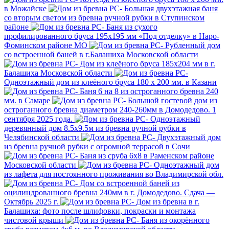
в Можайске
Большая двухэтажная баня
со вторым светом из бревна ручной рубки в Ступинском
районе
Баня из сухого
профилированного бруса 195х195 мм «Под отделку» в Наро-
Фоминском районе МО
Рубленный дом
со встроенной баней в г.Балашиха Московской области
Дом из клеёного бруса 185х204 мм в г.
Балашиха Московской области
Одноэтажный дом из клеёного бруса 180 х 200 мм. в Казани
Баня 6 на 8 из остроганного бревна 240
мм. в Самаре
Большой гостевой дом из
остроганного бревна диаметром 240-260мм в Домодедово. 1
сентября 2025 года.
Одноэтажный
деревянный дом 8.5х9.5м из бревна ручной рубки в
Челябинской области
Двухэтажный дом
из бревна ручной рубки с огромной террасой в Сочи
Баня из сруба 6х8 в Раменском районе
Московской области
Одноэтажный дом
из лафета для постоянного проживания во Владимирской обл.
Дом со встроенной баней из
оцилиндрованного бревна 240мм в г. Домодедово. Сдача —
Октябрь 2025 г.
Дом из бревна в г.
Балашиха: фото после шлифовки, покраски и монтажа
чистовой крыши
Баня из окорённого