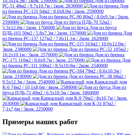
10.3х14.3м / 1ком.
2390000
Дом из бревна
РС-51
48м2 / 9.7х10.7м / 1ком.
2630000
Дом
из бревна РС-131
64м2 / 8.0х8.0м / 2ком.
2590000
Дом из бревна РС-90
80м2 / 8.0х9.1м / 2ком.
2590000
Дом из бруса ПДБ-70
52м2 /
5.5х12.0м / 1ком.
1760000
Дом из бруса
ПДБ-103
50м2 / 5.8х7.3м / 2ком.
1570000
Дом
из бревна РС-137
127м2 / 7.8х11.1м / 2ком.
2620000
Дом из бревна РС-115
163м2 / 10.0х12.0м /
3ком.
2380000
Дом из бревна РС-52
105м2 /
10.2х10.1м / 3ком.
2570000
Дом из бревна
РС-171
110м2 / 8.6х9.7м / 3ком.
2570000
Дом
из бревна РС-111
108м2 / 8.5х10.0м / 2ком.
2540000
Дом из бревна РС-184
79м2 / 8.6х10.5м /
1ком.
2190000
Дом из бревна РС-38
68м2 /
9.5х12.3м / 1ком.
2540000
Каркасный дом
К-6
74м2 / 10,1х8,6м / 4ком.
2580000
Дом из
бруса ПДБ-72
49м2 / 6.5х10.5м / 2ком.
1860000
Каркасный дом К-9
70м2 / 8х10,7м / 3ком.
2630000
Каркасный дом К-31
87м2 /
7,1х7,6м / 3ком.
2250000
Примеры наших работ
Коттедж из клеёного бруса 180 х 200 мм.