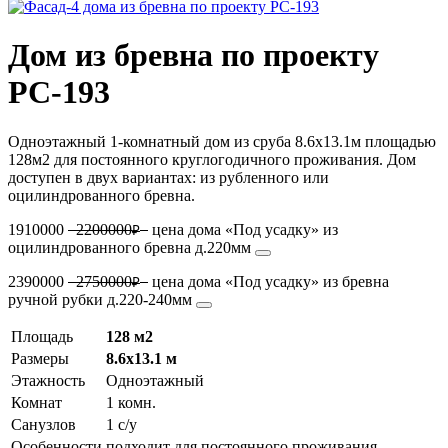
Дом из бревна по проекту
РС-193
Одноэтажный 1-комнатный дом из сруба 8.6х13.1м площадью
128м2 для постоянного круглогодичного проживания. Дом
доступен в двух вариантах: из рубленного или
оцилиндрованного бревна.
1910000
2200000
цена дома «Под усадку» из
₽
оцилиндрованного бревна д.220мм
2390000
2750000
цена дома «Под усадку» из бревна
₽
ручной рубки д.220-240мм
Площадь
128 м2
Размеры
8.6х13.1 м
Этажность
Одноэтажный
Комнат
1 комн.
Санузлов
1 с/у
Особенности
подходит для постоянного проживания