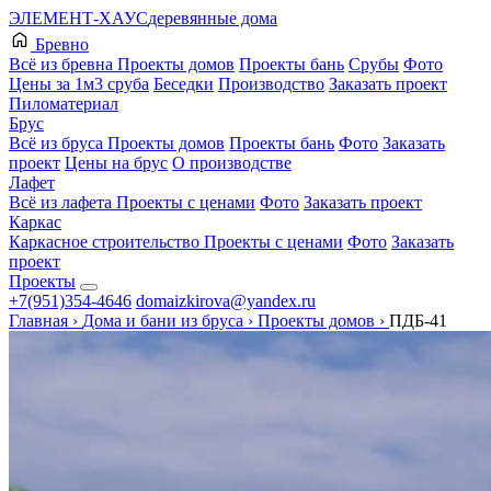
ЭЛЕМЕНТ-ХАУС
деревянные дома
Бревно
Всё из бревна
Проекты домов
Проекты бань
Срубы
Фото
Цены за 1м3 сруба
Беседки
Производство
Заказать проект
Пиломатериал
Брус
Всё из бруса
Проекты домов
Проекты бань
Фото
Заказать
проект
Цены на брус
О производстве
Лафет
Всё из лафета
Проекты с ценами
Фото
Заказать проект
Каркас
Каркасное строительство
Проекты с ценами
Фото
Заказать
проект
Проекты
+7(951)354-4646
domaizkirova@yandex.ru
Главная
›
Дома и бани из бруса
›
Проекты домов
›
ПДБ-41