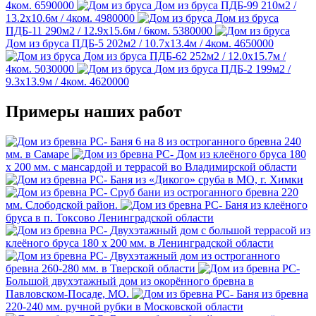
4ком.
6590000
Дом из бруса ПДБ-99
210м2 /
13.2х10.6м / 4ком.
4980000
Дом из бруса
ПДБ-11
290м2 / 12.9х15.6м / 6ком.
5380000
Дом из бруса ПДБ-5
202м2 / 10.7х13.4м / 4ком.
4650000
Дом из бруса ПДБ-62
252м2 / 12.0х15.7м /
4ком.
5030000
Дом из бруса ПДБ-2
199м2 /
9.3х13.9м / 4ком.
4620000
Примеры наших работ
Баня 6 на 8 из остроганного бревна 240
мм. в Самаре
Дом из клеёного бруса 180
х 200 мм. с мансардой и террасой во Владимирской области
Баня из «Дикого» сруба в МО, г. Химки
Сруб бани из остроганного бревна 220
мм. Слободской район.
Баня из клеёного
бруса в п. Токсово Ленинградской области
Двухэтажный дом с большой террасой из
клеёного бруса 180 х 200 мм. в Ленинградской области
Двухэтажный дом из остроганного
бревна 260-280 мм. в Тверской области
Большой двухэтажный дом из окорённого бревна в
Павловском-Посаде, МО.
Баня из бревна
220-240 мм. ручной рубки в Московской области