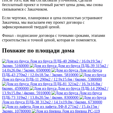
После того, как мы согласовали уточнения, сделали
бесплатный проект и точный расчет цены дома, мы снова
связываемся с Заказчиком.
Если чертежи, планировки и цена полностью устраивают
Заказчика, мы высылаем ему проект договора с
зафиксированной твердой ценой.
Финал - подписание договора с точными сроками, этапами
строительства и точной ценой, которая не поменяется.
Похожие по площади дома
Дом из бруса ПДБ-40
268м2 / 16.0х19.5м /
3комн.
5160000
Дом из бруса ПДБ-39
315м2 /
14.0х26.0м / 5комн.
6500000
Дом из бруса
ПДБ-43
270м2 / 12.0х18.5м / 3комн.
5810000
Дом из бруса ПДБ-11
290м2 / 12.9х15.6м / 6комн.
5380000
Дом из бруса ПДБ-81
321м2 / 16.3х16.8м /
6комн.
4590000
Дом из бруса ПДБ-14
290м2 /
13.9х15.8м / 4комн.
5910000
Дом из бруса
ПДБ-73
319м2 / 13.8х20.5м / 4комн.
8300000
Дом из бруса ПДБ-38
312м2 / 14.1х19.0м / 6комн.
6730000
Дом из лафета ЛФ-8
271м2 / 15.4х15м /
3комн.
10780000
Дом из бревна РС-119