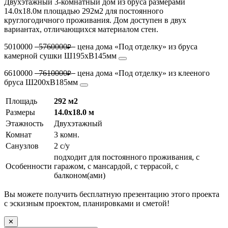
Двухэтажный 3-комнатный дом из бруса размерами
14.0х18.0м площадью 292м2 для постоянного
круглогодичного проживания. Дом доступен в двух
вариантах, отличающихся материалом стен.
5010000
5760000
цена дома «Под отделку» из бруса
₽
камерной сушки Ш195хВ145мм
6610000
7610000
цена дома «Под отделку» из клееного
₽
бруса Ш200хВ185мм
Площадь
292 м2
Размеры
14.0х18.0 м
Этажность
Двухэтажный
Комнат
3 комн.
Санузлов
2 с/у
подходит для постоянного проживания, с
Особенности
гаражом, с мансардой, с террасой, с
балконом(ами)
Вы можете получить бесплатную презентацию этого проекта
с эскизным проектом, планировками и сметой!
✕