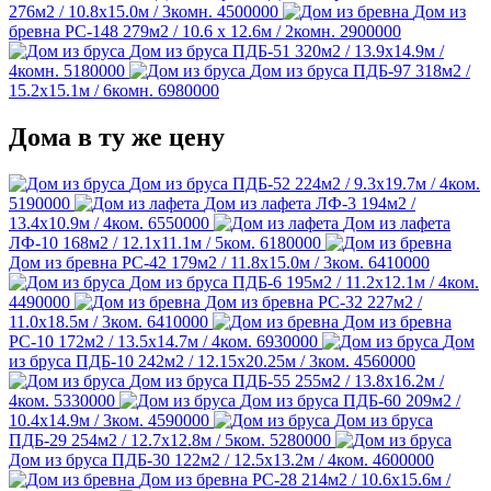
276м2 / 10.8х15.0м / 3комн.
4500000
Дом из
бревна РС-148
279м2 / 10.6 х 12.6м / 2комн.
2900000
Дом из бруса ПДБ-51
320м2 / 13.9х14.9м /
4комн.
5180000
Дом из бруса ПДБ-97
318м2 /
15.2х15.1м / 6комн.
6980000
Дома в ту же цену
Дом из бруса ПДБ-52
224м2 / 9.3х19.7м / 4ком.
5190000
Дом из лафета ЛФ-3
194м2 /
13.4х10.9м / 4ком.
6550000
Дом из лафета
ЛФ-10
168м2 / 12.1х11.1м / 5ком.
6180000
Дом из бревна РС-42
179м2 / 11.8х15.0м / 3ком.
6410000
Дом из бруса ПДБ-6
195м2 / 11.2х12.1м / 4ком.
4490000
Дом из бревна РС-32
227м2 /
11.0х18.5м / 3ком.
6410000
Дом из бревна
РС-10
172м2 / 13.5х14.7м / 4ком.
6930000
Дом
из бруса ПДБ-10
242м2 / 12.15х20.25м / 3ком.
4560000
Дом из бруса ПДБ-55
255м2 / 13.8х16.2м /
4ком.
5330000
Дом из бруса ПДБ-60
209м2 /
10.4х14.9м / 3ком.
4590000
Дом из бруса
ПДБ-29
254м2 / 12.7х12.8м / 5ком.
5280000
Дом из бруса ПДБ-30
122м2 / 12.5х13.2м / 4ком.
4600000
Дом из бревна РС-28
214м2 / 10.6х15.6м /