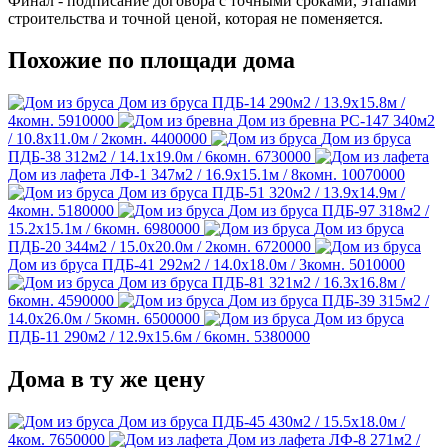
Финал - подписание договора с точными сроками, этапами
строительства и точной ценой, которая не поменяется.
Похожие по площади дома
Дом из бруса ПДБ-14
290м2 / 13.9х15.8м /
4комн.
5910000
Дом из бревна РС-147
340м2
/ 10.8х11.0м / 2комн.
4400000
Дом из бруса
ПДБ-38
312м2 / 14.1х19.0м / 6комн.
6730000
Дом из лафета ЛФ-1
347м2 / 16.9х15.1м / 8комн.
10070000
Дом из бруса ПДБ-51
320м2 / 13.9х14.9м /
4комн.
5180000
Дом из бруса ПДБ-97
318м2 /
15.2х15.1м / 6комн.
6980000
Дом из бруса
ПДБ-20
344м2 / 15.0х20.0м / 2комн.
6720000
Дом из бруса ПДБ-41
292м2 / 14.0х18.0м / 3комн.
5010000
Дом из бруса ПДБ-81
321м2 / 16.3х16.8м /
6комн.
4590000
Дом из бруса ПДБ-39
315м2 /
14.0х26.0м / 5комн.
6500000
Дом из бруса
ПДБ-11
290м2 / 12.9х15.6м / 6комн.
5380000
Дома в ту же цену
Дом из бруса ПДБ-45
430м2 / 15.5х18.0м /
4ком.
7650000
Дом из лафета ЛФ-8
271м2 /