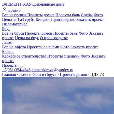
ЭЛЕМЕНТ-ХАУС
деревянные дома
Бревно
Всё из бревна
Проекты домов
Проекты бань
Срубы
Фото
Цены за 1м3 сруба
Беседки
Производство
Заказать проект
Пиломатериал
Брус
Всё из бруса
Проекты домов
Проекты бань
Фото
Заказать
проект
Цены на брус
О производстве
Лафет
Всё из лафета
Проекты с ценами
Фото
Заказать проект
Каркас
Каркасное строительство
Проекты с ценами
Фото
Заказать
проект
Проекты
+7(951)354-4646
domaizkirova@yandex.ru
Главная
›
Дома и бани из бруса
›
Проекты домов
›
ПДБ-73