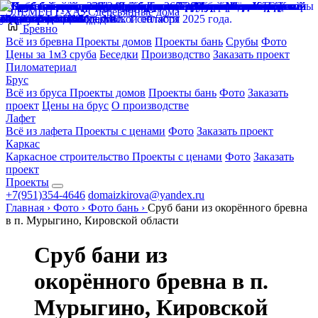
ЭЛЕМЕНТ-ХАУС
деревянные дома
Бревно
Всё из бревна
Проекты домов
Проекты бань
Срубы
Фото
Цены за 1м3 сруба
Беседки
Производство
Заказать проект
Пиломатериал
Брус
Всё из бруса
Проекты домов
Проекты бань
Фото
Заказать
проект
Цены на брус
О производстве
Лафет
Всё из лафета
Проекты с ценами
Фото
Заказать проект
Каркас
Каркасное строительство
Проекты с ценами
Фото
Заказать
проект
Проекты
+7(951)354-4646
domaizkirova@yandex.ru
Главная
›
Фото
›
Фото бань
›
Сруб бани из окорённого бревна
в п. Мурыгино, Кировской области
Сруб бани из
окорённого бревна в п.
Мурыгино, Кировской