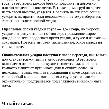
года
. За это время каждое бревно подсохнет и довольно
плотно «сядет» на свое место. В то же время сруб потеряет
часть своей высоты, усядется. Повлиять на эти процессы и
ускорить их практически невозможно, поэтому наберитесь
терпения и ждите полной усадки.
Идеальные сроки усадки сруба — 1,5-2 года
, но скорость
усадки напрямую зависит от погоды: прохладное сырое
дождливое лето продлевает время усадки, а сухое и жаркое —
сокращает. Поэтому мы даем такие данные, основываясь на
своем опыте.
Окончательная усадка наступает после переезда
, как только
дом становится жилым и в него заселились. В это время
включается отопление, на кухне готовится еда, в ванных
комнатах начитают принимать душ и сушить белье. За
несколько первых месяцев проживания в доме формируется
свой особый микроклимат и бревна сруба усаживаются
окончательно, подстраиваясь под влажность микроклимата
дома.
Читайте также