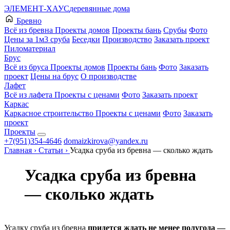
ЭЛЕМЕНТ-ХАУС
деревянные дома
Бревно
Всё из бревна
Проекты домов
Проекты бань
Срубы
Фото
Цены за 1м3 сруба
Беседки
Производство
Заказать проект
Пиломатериал
Брус
Всё из бруса
Проекты домов
Проекты бань
Фото
Заказать
проект
Цены на брус
О производстве
Лафет
Всё из лафета
Проекты с ценами
Фото
Заказать проект
Каркас
Каркасное строительство
Проекты с ценами
Фото
Заказать
проект
Проекты
+7(951)354-4646
domaizkirova@yandex.ru
Главная
›
Статьи
›
Усадка сруба из бревна — сколько ждать
Усадка сруба из бревна
— сколько ждать
Усадку сруба из бревна
придется ждать не менее полугода —