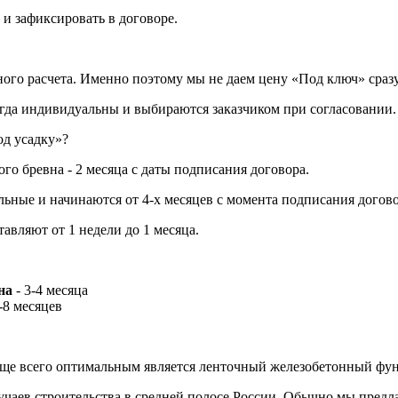
ь и зафиксировать в договоре.
ного расчета. Именно поэтому мы не даем цену «Под ключ» сразу
сегда индивидуальны и выбираются заказчиком при согласовании.
од усадку»?
о бревна - 2 месяца с даты подписания договора.
ьные и начинаются от 4-х месяцев с момента подписания договор
тавляют от 1 недели до 1 месяца.
на
- 3-4 месяца
-8 месяцев
чаще всего оптимальным является ленточный железобетонный фу
учаев строительства в средней полосе России. Обычно мы предл