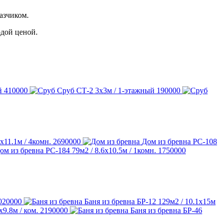
азчиком.
рдой ценой.
й
410000
Сруб СТ-2
3х3м / 1-этажный
190000
6х11.1м / 4комн.
2690000
Дом из бревна РС-108
ом из бревна РС-184
79м2 / 8.6х10.5м / 1комн.
1750000
020000
Баня из бревна БР-12
129м2 / 10.1х15м
х9.8м / ком.
2190000
Баня из бревна БР-46