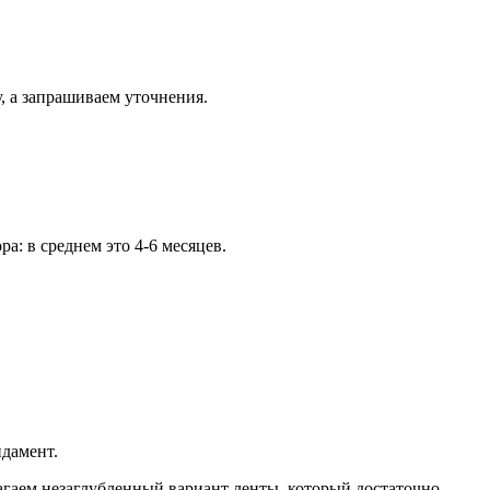
, а запрашиваем уточнения.
а: в среднем это 4-6 месяцев.
ндамент.
агаем незаглубленный вариант ленты, который достаточно