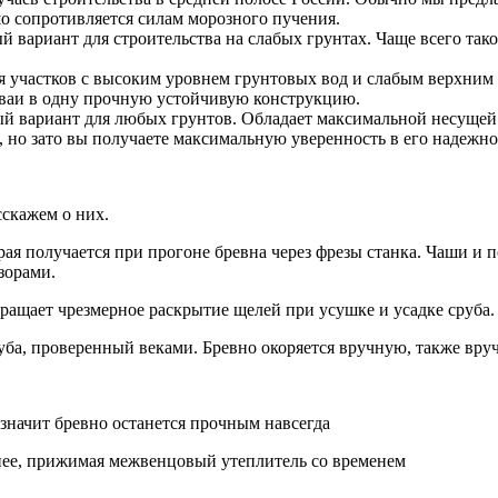
о сопротивляется силам морозного пучения.
й вариант для строительства на слабых грунтах. Чаще всего та
я участков с высоким уровнем грунтовых вод и слабым верхним 
сваи в одну прочную устойчивую конструкцию.
й вариант для любых грунтов. Обладает максимальной несущей 
, но зато вы получаете максимальную уверенность в его надежно
сскажем о них.
рая получается при прогоне бревна через фрезы станка. Чаши и
зорами.
ащает чрезмерное раскрытие щелей при усушке и усадке сруба.
уба, проверенный веками. Бревно окоряется вручную, также вр
а значит бревно останется прочным навсегда
тнее, прижимая межвенцовый утеплитель со временем