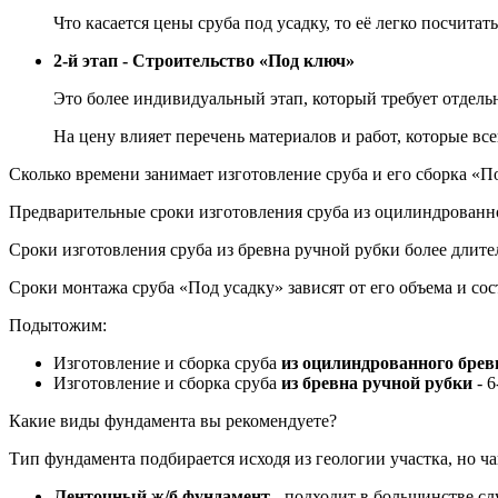
Что касается цены сруба под усадку, то её легко посчитат
2-й этап - Строительство «Под ключ»
Это более индивидуальный этап, который требует отдель
На цену влияет перечень материалов и работ, которые в
Сколько времени занимает изготовление сруба и его сборка «П
Предварительные сроки изготовления сруба из оцилиндрованног
Сроки изготовления сруба из бревна ручной рубки более длител
Сроки монтажа сруба «Под усадку» зависят от его объема и сос
Подытожим:
Изготовление и сборка сруба
из оцилиндрованного брев
Изготовление и сборка сруба
из бревна ручной рубки
- 6
Какие виды фундамента вы рекомендуете?
Тип фундамента подбирается исходя из геологии участка, но 
Ленточный ж/б фундамент
- подходит в большинстве сл