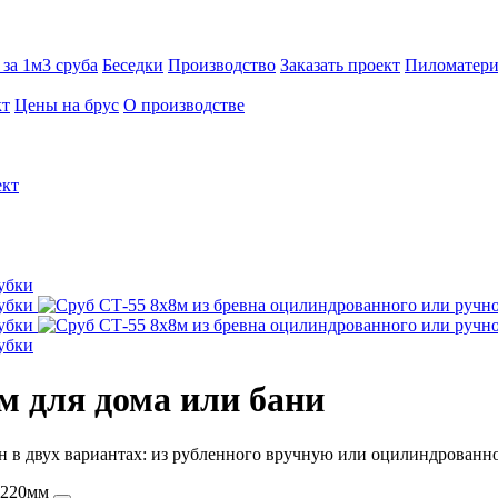
за 1м3 сруба
Беседки
Производство
Заказать проект
Пиломатери
кт
Цены на брус
О производстве
ект
8м
для дома или бани
 в двух вариантах: из рубленного вручную или оцилиндрованног
д.220мм