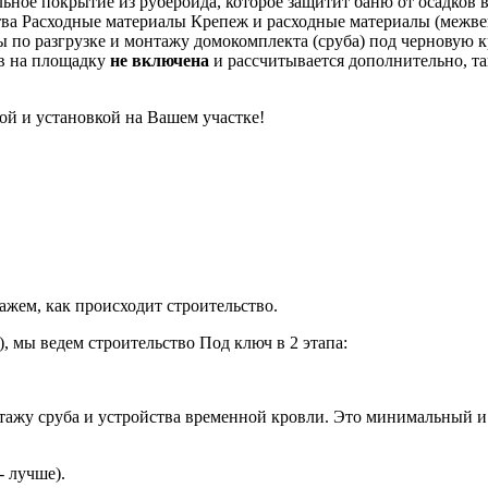
ное покрытие из рубероида, которое защитит баню от осадков в
Расходные материалы
Крепеж и расходные материалы (межвен
 по разгрузке и монтажу домокомплекта (сруба) под черновую 
в на площадку
не включена
и рассчитывается дополнительно, так
ой и установкой на Вашем участке!
ажем, как происходит строительство.
), мы ведем строительство Под ключ в 2 этапа:
нтажу сруба и устройства временной кровли. Это минимальный 
- лучше).