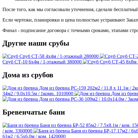
После того, как мы согласовали уточнения, сделали бесплатный
Если чертежи, планировки и цена полностью устраивают Заказ
Финал - подписание договора с точными сроками, этапами стро
Другие наши срубы
Сруб СТ-58
4х4м / 1-этажный
280000
Сруб СТ-
Сруб СТ-10
6х4м / 1-этажный
380000
Сруб СТ-45
8х8м 
Дома из срубов
Дом из бревна РС-159
202м2 / 11.8 х 11.1м / 2
34м2 / 9.0х10.5м / 1комн.
1010000
Дом из брев
Дом из бревна РС-36
109м2 / 10.0х14.0м / 3ком
Бревенчатые бани
Баня из бревна БР-52
85м2 / 7.5х8.1м / ком.
15
/ ком.
3360000
Баня из бревна БР-17
17м2 / 6х6
61м2 / 6.5х6.0м / ком.
1420000