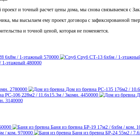
 проект и точный расчет цены дома, мы снова связываемся с Зак
чика, мы высылаем ему проект договора с зафиксированной тве
ительства и точной ценой, которая не поменяется.
28
6х8м / 1-этажный
570000
Сруб СТ-13
6х6м / 1-этажны
/ 1-этажный
480000
комн.
2780000
Дом из бревна РС-135
176м2 / 10.
на РС-106
228м2 / 11.6х15.3м / 3комн.
4450000
Д
н.
3140000
60000
Баня из бревна БР-19
17м2 / 6х6м / ком.
1
м / ком.
970000
Баня из бревна БР-24
55м2 / 7.6