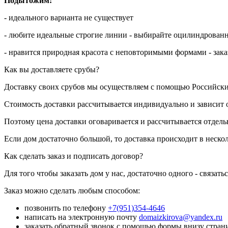
Подытожим:
- идеального варианта не существует
- любите идеальные строгие линии - выбирайте оцилиндрован
- нравится природная красота с неповторимыми формами - зак
Как вы доставляете срубы?
Доставку своих срубов мы осуществляем с помощью Российск
Стоимость доставки рассчитывается индивидуально и зависит 
Поэтому цена доставки оговаривается и рассчитывается отдельн
Если дом достаточно большой, то доставка происходит в неско
Как сделать заказ и подписать договор?
Для того чтобы заказать дом у нас, достаточно одного - связатьс
Заказ можно сделать любым способом:
позвонить по телефону
+7(951)354-4646
написать на электронную почту
domaizkirova@yandex.ru
заказать обратный звонок с помощью формы внизу стра