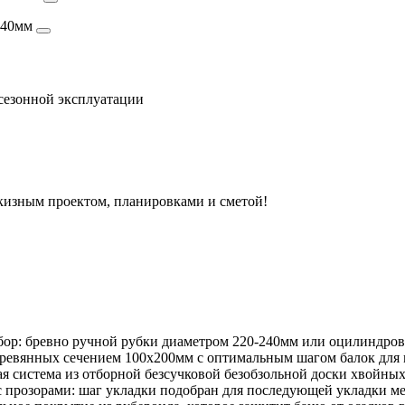
-240мм
сезонной эксплуатации
скизным проектом, планировками и сметой!
бор: бревно ручной рубки диаметром 220-240мм или оцилиндро
ревянных сечением 100х200мм с оптимальным шагом балок для 
 система из отборной безсучковой безобзольной доски хвойных
с прозорами: шаг укладки подобран для последующей укладки м