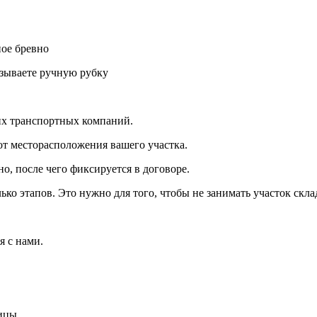
ное бревно
азываете ручную рубку
их транспортных компаний.
от месторасположения вашего участка.
о, после чего фиксируется в договоре.
лько этапов. Это нужно для того, чтобы не занимать участок ск
я с нами.
ницы