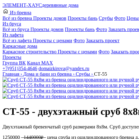
ЭЛЕМЕНТ-ХАУС
деревянные дома
Из бревна
Всё из бревна
Проекты домов
Проекты бань
Срубы
Фото
Цены 
Из бруса
Всё из бруса
Проекты домов
Проекты бань
Фото
Заказать прое
Из лафета
Всё из лафета
Проекты с ценами
Фото
Заказать проект
Каркасные дома
Каркасное строительство
Проекты с ценами
Фото
Заказать про
Проекты
Группа ВК
Канал МАХ
+7(951)354-4646
domaizkirova@yandex.ru
Главная
›
Дома и бани из бревна
›
Срубы
›
СТ-55
СТ-55 - двухэтажный сруб 8х
Двухэтажный бревенчатый сруб размерами 8х8м. Сруб доступен
1250000
1440000
цена сруба из оцилиндрованного бревна 
₽