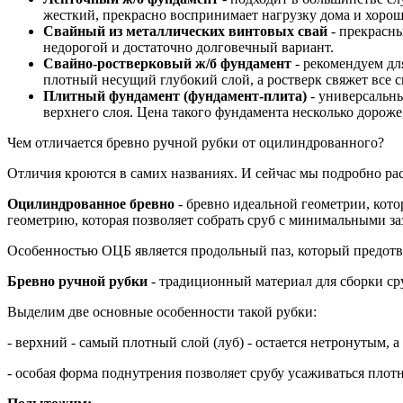
жесткий, прекрасно воспринимает нагрузку дома и хорош
Свайный из металлических винтовых свай
- прекрасны
недорогой и достаточно долговечный вариант.
Свайно-ростверковый ж/б фундамент
- рекомендуем дл
плотный несущий глубокий слой, а ростверк свяжет все 
Плитный фундамент (фундамент-плита)
- универсальны
верхнего слоя. Цена такого фундамента несколько дороже
Чем отличается бревно ручной рубки от оцилиндрованного?
Отличия кроются в самих названиях. И сейчас мы подробно ра
Оцилиндрованное бревно
- бревно идеальной геометрии, кото
геометрию, которая позволяет собрать сруб с минимальными за
Особенностью ОЦБ является продольный паз, который предотвр
Бревно ручной рубки
- традиционный материал для сборки ср
Выделим две основные особенности такой рубки:
- верхний - самый плотный слой (луб) - остается нетронутым, 
- особая форма поднутрения позволяет срубу усаживаться пло