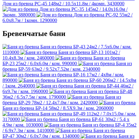
Дом из бревна РС-45
148м2 / 10.5х11.8м / 4комн.
3430000
Дом из бревна РС-35
145м2 / 14.0х16.0м /
3комн.
3880000
Дом из бревна РС-92
55м2 /
6.0х8.7м / 1комн.
1290000
Бревенчатые бани
Баня из бревна БР-43
24м2 / 7.5х6.0м / ком.
1110000
Баня из бревна БР-13
101м2 /
10.4х8.3м / ком.
2460000
Баня из бревна
БР-23
25м2 / 6.0х6.0м / ком.
990000
Баня из
бревна БР-59
63м2 / 9.52х7.52м / ком.
2340000
Баня из бревна БР-16
17м2 / 4х8м / ком.
890000
Баня из бревна БР-60
206м2 / 14.5х8м
/ 1ком.
2640000
Баня из бревна БР-44
46м2 /
6х9.7м / ком.
1960000
Баня из бревна БР-48
36м2 / 6.5х7.5м / ком.
1790000
Баня из
бревна БР-29
78м2 / 12.4х7.0м / ком.
2420000
Баня из бревна БР-14
58м2 / 8.5Х9.3м / ком.
2060000
Баня из бревна БР-49
112м2 / 7.0х15.0м / ком.
3170000
Баня из бревна БР-61
30м2 / 5.4 х
4.9м / ком.
1030000
Баня из бревна БР-4
35м2
/ 6.9х7.3м / ком.
1410000
Баня из бревна
БР-47
30м2 / 6.0х7.0м / ком.
1340000
Баня из