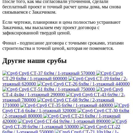
После того, как мы согласовали уточнения, сделали
бесплатный проект и точный расчет цены дома, мы снова
связываемся с Заказчиком.
Если чертежи, планировки и цена полностью устраивают
Заказчика, мы высылаем ему проект договора с
зафиксированной твердой ценой.
Финал - подписание договора с точными сроками, этапами
строительства и точной ценой, которая не поменяется.
Другие наши срубы
Сруб СТ-37
6х9м / 1-этажный
570000
Сруб
СТ-29
6х8м / 1-этажный
600000
Сруб СТ-19
6х6м / 2-
этажный
620000
Сруб СТ-26
6х8м / 1-этажный
440000
Сруб СТ-51
8х8м / 1-этажный
750000
Сруб
СТ-4
4х4м / 1-этажный
290000
Сруб СТ-43
6х9м / 2-
этажный
780000
Сруб СТ-68
9х9м / 2-этажный
1710000
Сруб СТ-35
6х9м / 1-этажный
440000
Сруб СТ-6
6х4м / 1-этажный
320000
Сруб СТ-30
6х8м
/ 2-этажный
800000
Сруб СТ-23
6х8м / 1-этажный
420000
Сруб СТ-64
9х9м / 1-этажный
890000
Сруб СТ-39
6х9м / 1-этажный
530000
Сруб СТ-22
6х8м / 1-этажный
550000
Сруб СТ-71
10х10м / 1-