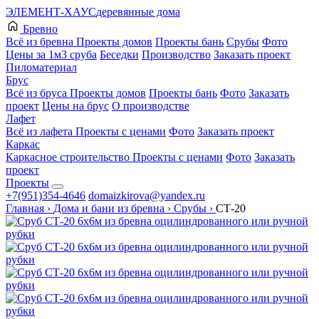
ЭЛЕМЕНТ-ХАУС
деревянные дома
Бревно
Всё из бревна
Проекты домов
Проекты бань
Срубы
Фото
Цены за 1м3 сруба
Беседки
Производство
Заказать проект
Пиломатериал
Брус
Всё из бруса
Проекты домов
Проекты бань
Фото
Заказать
проект
Цены на брус
О производстве
Лафет
Всё из лафета
Проекты с ценами
Фото
Заказать проект
Каркас
Каркасное строительство
Проекты с ценами
Фото
Заказать
проект
Проекты
+7(951)354-4646
domaizkirova@yandex.ru
Главная
›
Дома и бани из бревна
›
Срубы
›
СТ-20