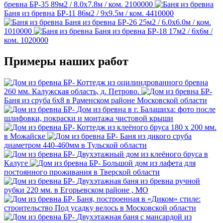
бревна БР-35
89м2 / 8.0х7.8м / ком.
2100000
Баня из бревна БР-11
86м2 / 9х9.5м / ком.
4410000
Баня из бревна БР-26
25м2 / 6.0х6.0м / ком.
1010000
Баня из бревна БР-18
17м2 / 6х6м /
ком.
1020000
Примеры наших работ
Коттедж из оцилиндрованного бревна
260 мм. Калужская область, д. Петрово.
Баня из сруба 6х8 в Раменском районе Московской области
Дом из бревна в г. Балашиха: фото после
шлифовки, покраски и монтажа чистовой крыши
Коттедж из клеёного бруса 180 х 200 мм.
в Можайске
Баня из дикого сруба
диаметром 440-460мм в Тульской области
Двухэтажный дом из клеёного бруса в
Калуге
Большой дом из лафета для
постоянного проживания в Тверской области
Двухэтажная баня из бревна ручной
рубки 220 мм. в Егорьевском районе , МО
Баня, построенная в «Диком» стиле:
строительство Под усадку велось в Московской области
Двухэтажная баня с мансардой из