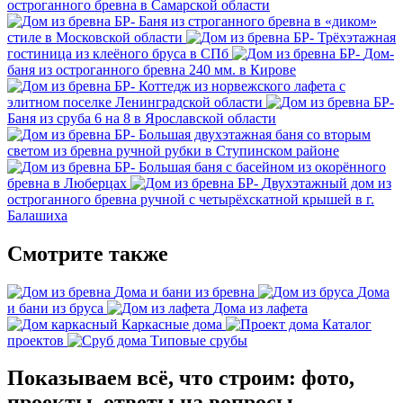
остроганного бревна в Самарской области
Баня из строганного бревна в «диком»
стиле в Московской области
Трёхэтажная
гостиница из клеёного бруса в СПб
Дом-
баня из остроганного бревна 240 мм. в Кирове
Коттедж из норвежского лафета с
элитном поселке Ленинградской области
Баня из сруба 6 на 8 в Ярославской области
Большая двухэтажная баня со вторым
светом из бревна ручной рубки в Ступинском районе
Большая баня с басейном из окорённого
бревна в Люберцах
Двухэтажный дом из
остроганного бревна ручной с четырёхскатной крышей в г.
Балашиха
Смотрите также
Дома и бани из бревна
Дома
и бани из бруса
Дома из лафета
Каркасные дома
Каталог
проектов
Типовые срубы
Показываем всё, что строим: фото,
проекты, ответы на вопросы