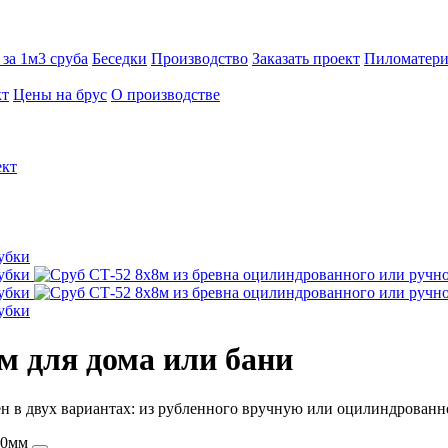
за 1м3 сруба
Беседки
Производство
Заказать проект
Пиломатери
кт
Цены на брус
О производстве
ект
8м
для дома или бани
 в двух вариантах: из рубленного вручную или оцилиндрованно
220мм