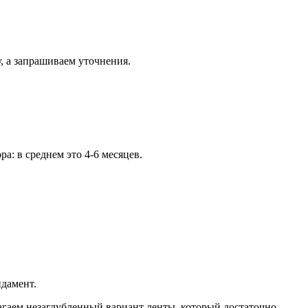
, а запрашиваем уточнения.
а: в среднем это 4-6 месяцев.
ндамент.
агаем незаглубленный вариант ленты, который достаточно