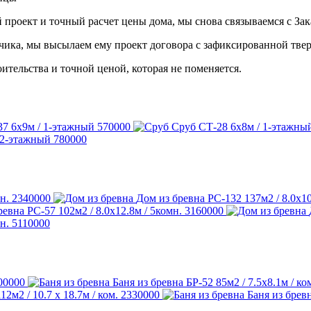
 проект и точный расчет цены дома, мы снова связываемся с Зак
чика, мы высылаем ему проект договора с зафиксированной тве
ительства и точной ценой, которая не поменяется.
37
6х9м / 1-этажный
570000
Сруб СТ-28
6х8м / 1-этажны
 2-этажный
780000
н.
2340000
Дом из бревна РС-132
137м2 / 8.0х10
ревна РС-57
102м2 / 8.0х12.8м / 5комн.
3160000
н.
5110000
00000
Баня из бревна БР-52
85м2 / 7.5х8.1м / ко
112м2 / 10.7 х 18.7м / ком.
2330000
Баня из брев