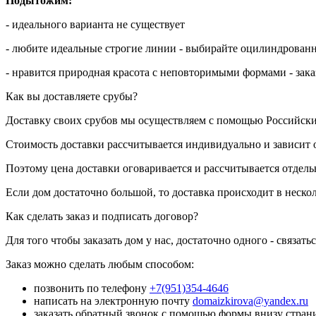
Подытожим:
- идеального варианта не существует
- любите идеальные строгие линии - выбирайте оцилиндрован
- нравится природная красота с неповторимыми формами - зак
Как вы доставляете срубы?
Доставку своих срубов мы осуществляем с помощью Российск
Стоимость доставки рассчитывается индивидуально и зависит 
Поэтому цена доставки оговаривается и рассчитывается отдельн
Если дом достаточно большой, то доставка происходит в неско
Как сделать заказ и подписать договор?
Для того чтобы заказать дом у нас, достаточно одного - связатьс
Заказ можно сделать любым способом:
позвонить по телефону
+7(951)354-4646
написать на электронную почту
domaizkirova@yandex.ru
заказать обратный звонок с помощью формы внизу стра