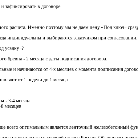
ь и зафиксировать в договоре.
ного расчета. Именно поэтому мы не даем цену «Под ключ» сразу
сегда индивидуальны и выбираются заказчиком при согласовании.
од усадку»?
о бревна - 2 месяца с даты подписания договора.
ьные и начинаются от 4-х месяцев с момента подписания договор
тавляют от 1 недели до 1 месяца.
на
- 3-4 месяца
-8 месяцев
чаще всего оптимальным является ленточный железобетонный фу
учаев строительства в средней полосе России. Обычно мы предл