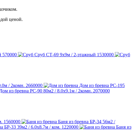
азчиком.
рдой ценой.
й
570000
Сруб СТ-69
9х9м / 2-этажный
1530000
.0м / 2комн.
2660000
Дом из бревна РС-195
Дом из бревна РС-90
80м2 / 8.0х9.1м / 2комн.
2070000
м.
1560000
Баня из бревна БР-34
56м2 /
на БР-33
39м2 / 6.0х8.7м / ком.
1220000
Баня из