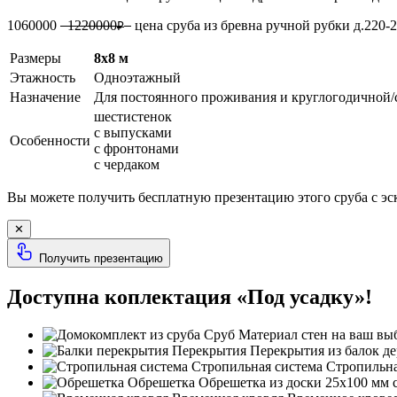
1060000
1220000
цена сруба из бревна ручной рубки д.220
₽
Размеры
8х8 м
Этажность
Одноэтажный
Назначение
Для постоянного проживания и круглогодичной/
шестистенок
с выпусками
Особенности
с фронтонами
с чердаком
Вы можете получить бесплатную презентацию этого сруба с э
✕
Получить презентацию
Доступна коплектация «Под усадку»!
Сруб
Материал стен на ваш вы
Перекрытия
Перекрытия из балок де
Стропильная система
Стропильная
Обрешетка
Обрешетка из доски 25х100 мм 