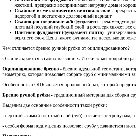
жесткий, прекрасно воспринимает нагрузку дома и хорош
Свайный из металлических винтовых свай
- прекрасны
недорогой и достаточно долговечный вариант.
Свайно-ростверковый ж/б фундамент
- рекомендуем дл
плотный несущий глубокий слой, а ростверк свяжет все 
Плитный фундамент (фундамент-плита)
- универсальны
верхнего слоя. Цена такого фундамента несколько дороже
Чем отличается бревно ручной рубки от оцилиндрованного?
Отличия кроются в самих названиях. И сейчас мы подробно ра
Оцилиндрованное бревно
- бревно идеальной геометрии, кото
геометрию, которая позволяет собрать сруб с минимальными за
Особенностью ОЦБ является продольный паз, который предотвр
Бревно ручной рубки
- традиционный материал для сборки ср
Выделим две основные особенности такой рубки:
- верхний - самый плотный слой (луб) - остается нетронутым, 
- особая форма поднутрения позволяет срубу усаживаться пло