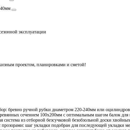
-240мм
сезонной эксплуатации
скизным проектом, планировками и сметой!
бор: бревно ручной рубки диаметром 220-240мм или оцилиндро
ревянных сечением 100х200мм с оптимальным шагом балок для 
 система из отборной безсучковой безобзольной доски хвойных
с прозорами: шаг укладки подобран для последующей укладки м