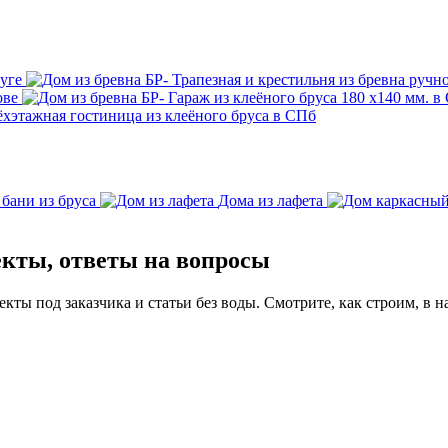
уге
Трапезная и крестильня из бревна ручно
ове
Гараж из клеёного бруса 180 х140 мм. в
ёхэтажная гостиница из клеёного бруса в СПб
 бани из бруса
Дома из лафета
екты, ответы на вопросы
ты под заказчика и статьи без воды. Смотрите, как строим, в н