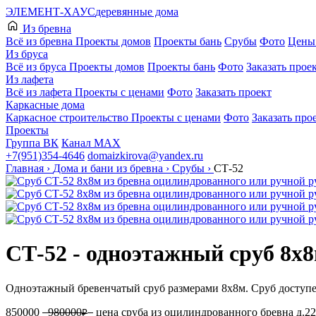
ЭЛЕМЕНТ-ХАУС
деревянные дома
Из бревна
Всё из бревна
Проекты домов
Проекты бань
Срубы
Фото
Цены 
Из бруса
Всё из бруса
Проекты домов
Проекты бань
Фото
Заказать прое
Из лафета
Всё из лафета
Проекты с ценами
Фото
Заказать проект
Каркасные дома
Каркасное строительство
Проекты с ценами
Фото
Заказать про
Проекты
Группа ВК
Канал МАХ
+7(951)354-4646
domaizkirova@yandex.ru
Главная
›
Дома и бани из бревна
›
Срубы
›
СТ-52
СТ-52 - одноэтажный сруб 8х
Одноэтажный бревенчатый сруб размерами 8х8м. Сруб доступен
850000
980000
цена сруба из оцилиндрованного бревна д.
₽