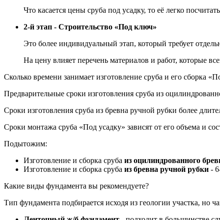
Что касается цены сруба под усадку, то её легко посчитат
2-й этап - Строительство «Под ключ»
Это более индивидуальный этап, который требует отдель
На цену влияет перечень материалов и работ, которые в
Сколько времени занимает изготовление сруба и его сборка «П
Предварительные сроки изготовления сруба из оцилиндрованног
Сроки изготовления сруба из бревна ручной рубки более длител
Сроки монтажа сруба «Под усадку» зависят от его объема и сос
Подытожим:
Изготовление и сборка сруба
из оцилиндрованного брев
Изготовление и сборка сруба
из бревна ручной рубки
- 6
Какие виды фундамента вы рекомендуете?
Тип фундамента подбирается исходя из геологии участка, но 
Ленточный ж/б фундамент
- подходит в большинстве сл