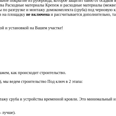
ное покрытие из рубероида, которое защитит баню от осадков в
Расходные материалы
Крепеж и расходные материалы (межвен
 по разгрузке и монтажу домокомплекта (сруба) под черновую 
в на площадку
не включена
и рассчитывается дополнительно, так
ой и установкой на Вашем участке!
ажем, как происходит строительство.
), мы ведем строительство Под ключ в 2 этапа:
нтажу сруба и устройства временной кровли. Это минимальный 
- лучше).