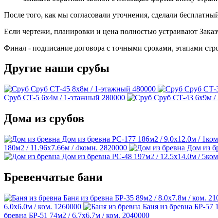
После того, как мы согласовали уточнения, сделали бесплатный
Если чертежи, планировки и цена полностью устраивают Заказ
Финал - подписание договора с точными сроками, этапами стро
Другие наши срубы
Сруб СТ-45
8х8м / 1-этажный
480000
Сруб СТ-
Сруб СТ-5
6х4м / 1-этажный
280000
Сруб СТ-43
6х9м /
Дома из срубов
Дом из бревна РС-177
186м2 / 9.0х12.0м / 1ком
180м2 / 11.96х7.66м / 4комн.
2820000
Дом из б
Дом из бревна РС-48
197м2 / 12.5х14.0м / 5ком
Бревенчатые бани
Баня из бревна БР-35
89м2 / 8.0х7.8м / ком.
21
6.0х6.0м / ком.
1260000
Баня из бревна БР-57
бревна БР-51
74м2 / 6.7х6.7м / ком.
2040000