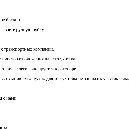
ное бревно
азываете ручную рубку
их транспортных компаний.
от месторасположения вашего участка.
о, после чего фиксируется в договоре.
лько этапов. Это нужно для того, чтобы не занимать участок ск
я с нами.
ницы