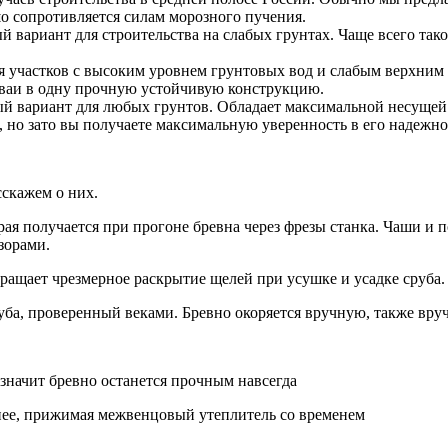
о сопротивляется силам морозного пучения.
й вариант для строительства на слабых грунтах. Чаще всего та
я участков с высоким уровнем грунтовых вод и слабым верхним 
сваи в одну прочную устойчивую конструкцию.
й вариант для любых грунтов. Обладает максимальной несущей 
, но зато вы получаете максимальную уверенность в его надежно
сскажем о них.
рая получается при прогоне бревна через фрезы станка. Чаши и
зорами.
ащает чрезмерное раскрытие щелей при усушке и усадке сруба.
уба, проверенный веками. Бревно окоряется вручную, также вр
а значит бревно останется прочным навсегда
тнее, прижимая межвенцовый утеплитель со временем