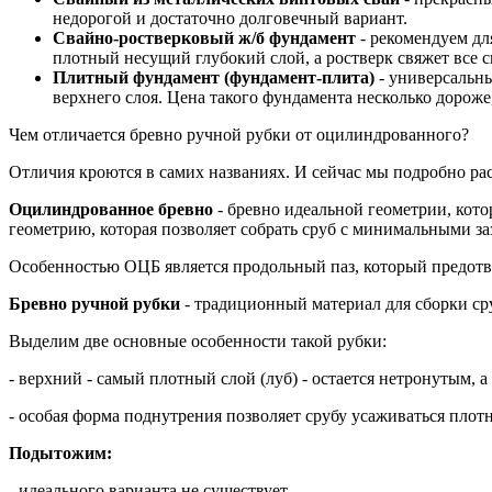
недорогой и достаточно долговечный вариант.
Свайно-ростверковый ж/б фундамент
- рекомендуем дл
плотный несущий глубокий слой, а ростверк свяжет все 
Плитный фундамент (фундамент-плита)
- универсальны
верхнего слоя. Цена такого фундамента несколько дороже
Чем отличается бревно ручной рубки от оцилиндрованного?
Отличия кроются в самих названиях. И сейчас мы подробно ра
Оцилиндрованное бревно
- бревно идеальной геометрии, кото
геометрию, которая позволяет собрать сруб с минимальными за
Особенностью ОЦБ является продольный паз, который предотвр
Бревно ручной рубки
- традиционный материал для сборки ср
Выделим две основные особенности такой рубки:
- верхний - самый плотный слой (луб) - остается нетронутым, 
- особая форма поднутрения позволяет срубу усаживаться пло
Подытожим:
- идеального варианта не существует