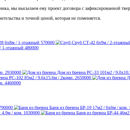
чика, мы высылаем ему проект договора с зафиксированной тве
ительства и точной ценой, которая не поменяется.
28
6х8м / 1-этажный
570000
Сруб СТ-42
6х9м / 2-этажны
/ 1-этажный
480000
н.
2930000
Дом из бревна РС-33
101м2 / 9.0х10.
евна РС-102
85м2 / 9.6х15.6м / 2комн.
2650000
Д
н.
4460000
790000
Баня из бревна БР-19
17м2 / 6х6м / ком.
х 4.9м / ком.
1030000
Баня из бревна БР-44
46м2 