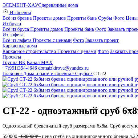
ЭЛЕМЕНТ-ХАУС
деревянные дома
Из бревна
Всё из бревна
Проекты домов
Проекты бань
Срубы
Фото
Цены 
Из бруса
Всё из бруса
Проекты домов
Проекты бань
Фото
Заказать прое
Из лафета
Всё из лафета
Проекты с ценами
Фото
Заказать проект
Каркасные дома
Каркасное строительство
Проекты с ценами
Фото
Заказать про
Проекты
Группа ВК
Канал МАХ
+7(951)354-4646
domaizkirova@yandex.ru
Главная
›
Дома и бани из бревна
›
Срубы
›
СТ-22
СТ-22 - одноэтажный сруб 6х
Одноэтажный бревенчатый сруб размерами 6х8м. Сруб доступен
550000
630000
цена сруба из оцилиндрованного бревна д.
₽