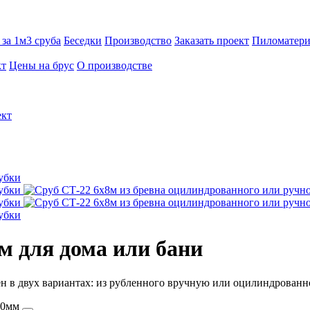
за 1м3 сруба
Беседки
Производство
Заказать проект
Пиломатери
кт
Цены на брус
О производстве
ект
8м
для дома или бани
 в двух вариантах: из рубленного вручную или оцилиндрованно
220мм