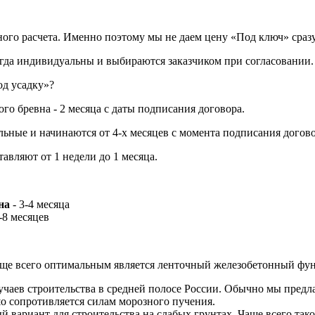
ного расчета. Именно поэтому мы не даем цену «Под ключ» сразу
сегда индивидуальны и выбираются заказчиком при согласовании.
од усадку»?
о бревна - 2 месяца с даты подписания договора.
ьные и начинаются от 4-х месяцев с момента подписания договор
тавляют от 1 недели до 1 месяца.
на
- 3-4 месяца
-8 месяцев
чаще всего оптимальным является ленточный железобетонный фу
учаев строительства в средней полосе России. Обычно мы предл
о сопротивляется силам морозного пучения.
й вариант для строительства на слабых грунтах. Чаще всего та