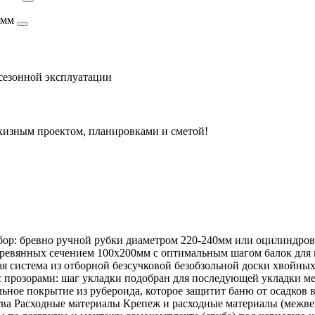
40мм
сезонной эксплуатации
скизным проектом, планировками и сметой!
бор: бревно ручной рубки диаметром 220-240мм или оцилиндро
ревянных сечением 100х200мм с оптимальным шагом балок для 
 система из отборной безсучковой безобзольной доски хвойных
с прозорами: шаг укладки подобран для последующей укладки м
ное покрытие из рубероида, которое защитит баню от осадков в
Расходные материалы
Крепеж и расходные материалы (межвен