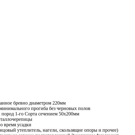
ванное бревно диаметром 220мм
минимального прогиба без черновых полов
 пород 1-го Сорта сечением 50х200мм
еталлочерепицы
о время усадки
цовый утеплитель, нагели, скользящие опоры и прочее)