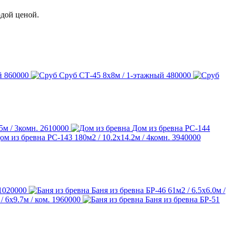
рдой ценой.
й
860000
Сруб СТ-45
8х8м / 1-этажный
480000
5м / 3комн.
2610000
Дом из бревна РС-144
ом из бревна РС-143
180м2 / 10.2х14.2м / 4комн.
3940000
1020000
Баня из бревна БР-46
61м2 / 6.5х6.0м /
/ 6х9.7м / ком.
1960000
Баня из бревна БР-51