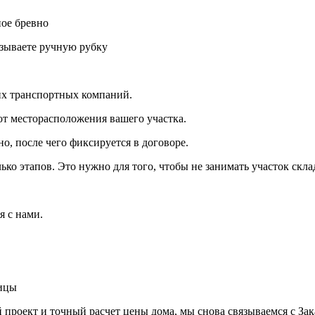
ное бревно
азываете ручную рубку
их транспортных компаний.
от месторасположения вашего участка.
о, после чего фиксируется в договоре.
лько этапов. Это нужно для того, чтобы не занимать участок ск
я с нами.
ницы
 проект и точный расчет цены дома, мы снова связываемся с Зак