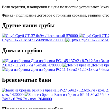
Если чертежи, планировки и цена полностью устраивают Заказ
Финал - подписание договора с точными сроками, этапами стро
Другие наши срубы
Сруб СТ-37
6х9м / 1-этажный
570000
Сруб СТ-
Сруб СТ-59
9х9м / 1-этажный
790000
Сруб СТ-38
6х9м 
Дома из срубов
Дом из бревна РС-145
137м2 / 8.7х12.8м / 3ком
231м2 / 11.2х15.7м / 5комн.
4780000
Дом из бр
Дом из бревна РС-11
189м2 / 12.5х13.0м / 4ком
Бревенчатые бани
Баня из бревна БР-27
59м2 / 12.6х6.7м / ком.
2
ком.
1420000
Баня из бревна БР-61
30м2 / 5.4 
74м2 / 6.7х6.7м / ком.
2040000