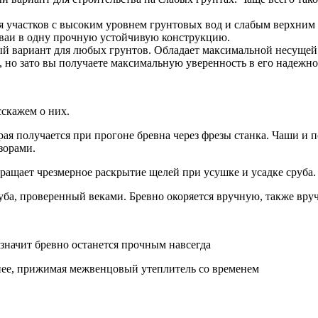
я участков с высоким уровнем грунтовых вод и слабым верхним 
сваи в одну прочную устойчивую конструкцию.
й вариант для любых грунтов. Обладает максимальной несущей 
, но зато вы получаете максимальную уверенность в его надежно
сскажем о них.
рая получается при прогоне бревна через фрезы станка. Чаши и
зорами.
ащает чрезмерное раскрытие щелей при усушке и усадке сруба.
уба, проверенный веками. Бревно окоряется вручную, также вр
а значит бревно останется прочным навсегда
тнее, прижимая межвенцовый утеплитель со временем