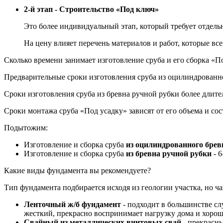
2-й этап - Строительство «Под ключ»
Это более индивидуальный этап, который требует отдель
На цену влияет перечень материалов и работ, которые в
Сколько времени занимает изготовление сруба и его сборка «П
Предварительные сроки изготовления сруба из оцилиндрованног
Сроки изготовления сруба из бревна ручной рубки более длител
Сроки монтажа сруба «Под усадку» зависят от его объема и сос
Подытожим:
Изготовление и сборка сруба
из оцилиндрованного брев
Изготовление и сборка сруба
из бревна ручной рубки
- 6
Какие виды фундамента вы рекомендуете?
Тип фундамента подбирается исходя из геологии участка, но 
Ленточный ж/б фундамент
- подходит в большинстве сл
жесткий, прекрасно воспринимает нагрузку дома и хорош
Свайный из металлических винтовых свай
- прекрасны