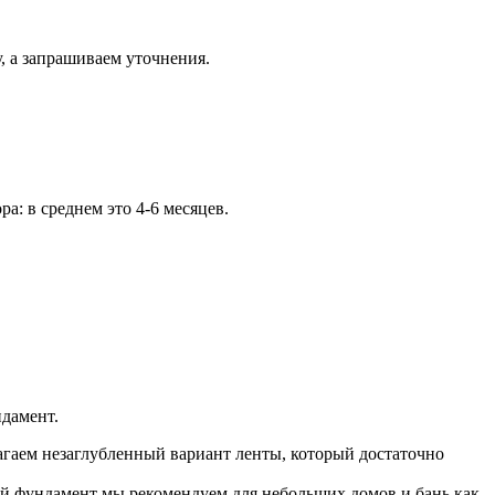
, а запрашиваем уточнения.
а: в среднем это 4-6 месяцев.
ндамент.
агаем незаглубленный вариант ленты, который достаточно
кой фундамент мы рекомендуем для небольших домов и бань как