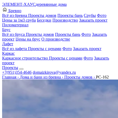
ЭЛЕМЕНТ-ХАУС
деревянные дома
Бревно
Всё из бревна
Проекты домов
Проекты бань
Срубы
Фото
Цены за 1м3 сруба
Беседки
Производство
Заказать проект
Пиломатериал
Брус
Всё из бруса
Проекты домов
Проекты бань
Фото
Заказать
проект
Цены на брус
О производстве
Лафет
Всё из лафета
Проекты с ценами
Фото
Заказать проект
Каркас
Каркасное строительство
Проекты с ценами
Фото
Заказать
проект
Проекты
+7(951)354-4646
domaizkirova@yandex.ru
Главная
›
Дома и бани из бревна
›
Проекты домов
›
РС-162