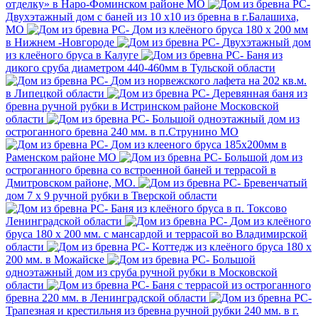
отделку» в Наро-Фоминском районе МО
Двухэтажный дом с баней из 10 х10 из бревна в г.Балашиха,
МО
Дом из клеёного бруса 180 х 200 мм
в Нижнем -Новгороде
Двухэтажный дом
из клеёного бруса в Калуге
Баня из
дикого сруба диаметром 440-460мм в Тульской области
Дом из норвежского лафета на 202 кв.м.
в Липецкой области
Деревянная баня из
бревна ручной рубки в Истринском районе Московской
области
Большой одноэтажный дом из
остроганного бревна 240 мм. в п.Струнино МО
Дом из клееного бруса 185х200мм в
Раменском районе МО
Большой дом из
остроганного бревна со встроенной баней и террасой в
Дмитровском районе, МО.
Бревенчатый
дом 7 х 9 ручной рубки в Тверской области
Баня из клеёного бруса в п. Токсово
Ленинградской области
Дом из клеёного
бруса 180 х 200 мм. с мансардой и террасой во Владимирской
области
Коттедж из клеёного бруса 180 х
200 мм. в Можайске
Большой
одноэтажный дом из сруба ручной рубки в Московской
области
Баня с террасой из остроганного
бревна 220 мм. в Ленинградской области
Трапезная и крестильня из бревна ручной рубки 240 мм. в г.