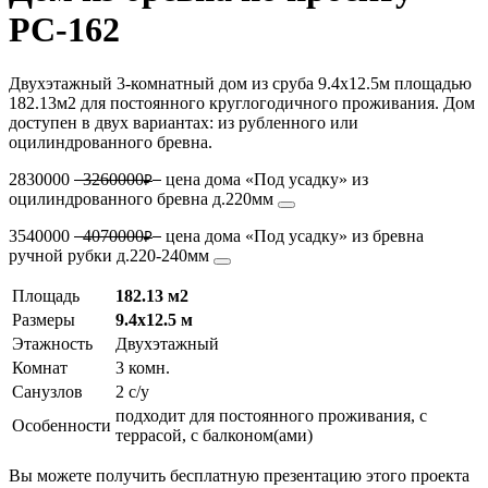
РС-162
Двухэтажный 3-комнатный дом из сруба 9.4х12.5м площадью
182.13м2 для постоянного круглогодичного проживания. Дом
доступен в двух вариантах: из рубленного или
оцилиндрованного бревна.
2830000
3260000
цена дома «Под усадку» из
₽
оцилиндрованного бревна д.220мм
3540000
4070000
цена дома «Под усадку» из бревна
₽
ручной рубки д.220-240мм
Площадь
182.13 м2
Размеры
9.4х12.5 м
Этажность
Двухэтажный
Комнат
3 комн.
Санузлов
2 с/у
подходит для постоянного проживания, с
Особенности
террасой, с балконом(ами)
Вы можете получить бесплатную презентацию этого проекта