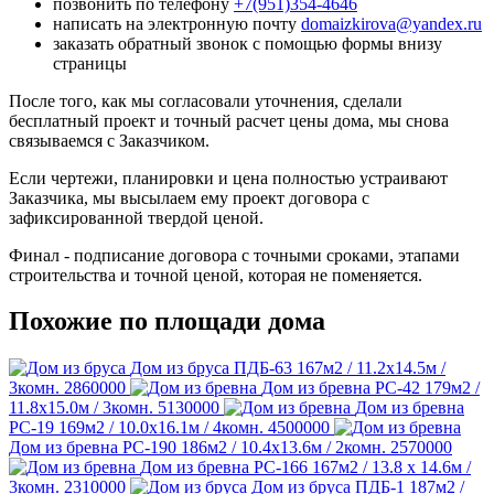
позвонить по телефону
+7(951)354-4646
написать на электронную почту
domaizkirova@yandex.ru
заказать обратный звонок с помощью формы внизу
страницы
После того, как мы согласовали уточнения, сделали
бесплатный проект и точный расчет цены дома, мы снова
связываемся с Заказчиком.
Если чертежи, планировки и цена полностью устраивают
Заказчика, мы высылаем ему проект договора с
зафиксированной твердой ценой.
Финал - подписание договора с точными сроками, этапами
строительства и точной ценой, которая не поменяется.
Похожие по площади дома
Дом из бруса ПДБ-63
167м2 / 11.2х14.5м /
3комн.
2860000
Дом из бревна РС-42
179м2 /
11.8х15.0м / 3комн.
5130000
Дом из бревна
РС-19
169м2 / 10.0х16.1м / 4комн.
4500000
Дом из бревна РС-190
186м2 / 10.4х13.6м / 2комн.
2570000
Дом из бревна РС-166
167м2 / 13.8 х 14.6м /
3комн.
2310000
Дом из бруса ПДБ-1
187м2 /