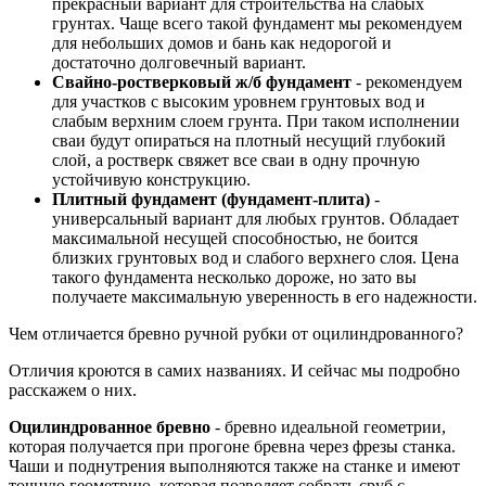
прекрасный вариант для строительства на слабых
грунтах. Чаще всего такой фундамент мы рекомендуем
для небольших домов и бань как недорогой и
достаточно долговечный вариант.
Свайно-ростверковый ж/б фундамент
- рекомендуем
для участков с высоким уровнем грунтовых вод и
слабым верхним слоем грунта. При таком исполнении
сваи будут опираться на плотный несущий глубокий
слой, а ростверк свяжет все сваи в одну прочную
устойчивую конструкцию.
Плитный фундамент (фундамент-плита)
-
универсальный вариант для любых грунтов. Обладает
максимальной несущей способностью, не боится
близких грунтовых вод и слабого верхнего слоя. Цена
такого фундамента несколько дороже, но зато вы
получаете максимальную уверенность в его надежности.
Чем отличается бревно ручной рубки от оцилиндрованного?
Отличия кроются в самих названиях. И сейчас мы подробно
расскажем о них.
Оцилиндрованное бревно
- бревно идеальной геометрии,
которая получается при прогоне бревна через фрезы станка.
Чаши и поднутрения выполняются также на станке и имеют
точную геометрию, которая позволяет собрать сруб с