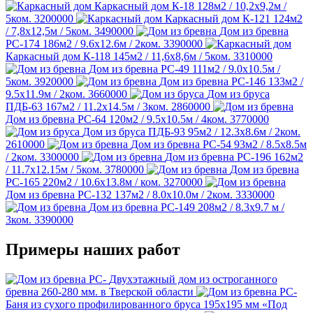
Каркасный дом К-18
128м2 / 10,2х9,2м /
5ком.
3200000
Каркасный дом К-121
124м2
/ 7,8х12,5м / 5ком.
3490000
Дом из бревна
РС-174
186м2 / 9.6х12.6м / 2ком.
3390000
Каркасный дом К-118
145м2 / 11,6х8,6м / 5ком.
3310000
Дом из бревна РС-49
111м2 / 9.0х10.5м /
5ком.
3920000
Дом из бревна РС-146
133м2 /
9.5х11.9м / 2ком.
3660000
Дом из бруса
ПДБ-63
167м2 / 11.2х14.5м / 3ком.
2860000
Дом из бревна РС-64
120м2 / 9.5х10.5м / 4ком.
3770000
Дом из бруса ПДБ-93
95м2 / 12.3х8.6м / 2ком.
2610000
Дом из бревна РС-54
93м2 / 8.5х8.5м
/ 2ком.
3300000
Дом из бревна РС-196
162м2
/ 11.7х12.15м / 5ком.
3780000
Дом из бревна
РС-165
220м2 / 10.6х13.8м / ком.
3270000
Дом из бревна РС-132
137м2 / 8.0х10.0м / 2ком.
3330000
Дом из бревна РС-149
208м2 / 8.3х9.7 м /
3ком.
3390000
Примеры наших работ
Двухэтажный дом из остроганного
бревна 260-280 мм. в Тверской области
Баня из сухого профилированного бруса 195х195 мм «Под