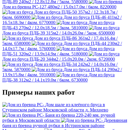
ПДБ-89
240м2 / 12.8х12.8м / 5ком.
5580000
Дом из бревна РС-127
480м2 / 15.0х17.0м / 6ком.
8220000
Дом из бруса ПДБ-50
357м2 / 12.3х18.7м /
6ком.
6690000
Дом из бруса ПДБ-46
411м2 /
16.5х18.3м / 4ком.
6770000
Дом из бруса
ПДБ-43
270м2 / 12.0х18.5м / 3ком.
5810000
Дом из бруса ПДБ-39
315м2 / 14.0х26.0м / 5ком.
6500000
Дом из бруса ПДБ-86
361м2 / 17.4х16.4м /
5ком.
6580000
Дом из бруса ПДБ-44
230м2 /
14.0х17.7м / 4ком.
5760000
Дом из бруса
ПДБ-51
320м2 / 13.9х14.9м / 4ком.
5180000
Дом из бруса ПДБ-20
344м2 / 15.0х20.0м / 2ком.
6720000
Дом из бруса ПДБ-34
242м2 / 14.0х16.0м /
5ком.
5870000
Дом из бруса ПДБ-14
290м2 /
13.9х15.8м / 4ком.
5910000
Дом из бруса
ПДБ-38
312м2 / 14.1х19.0м / 6ком.
6730000
Примеры наших работ
Дом шале из клеёного бруса в
Ступинском районе Московской области д. Михнево
Баня из бревна 220-240 мм. ручной
рубки в Московской области
Деревянная
баня из бревна ручной рубки в Истринском районе