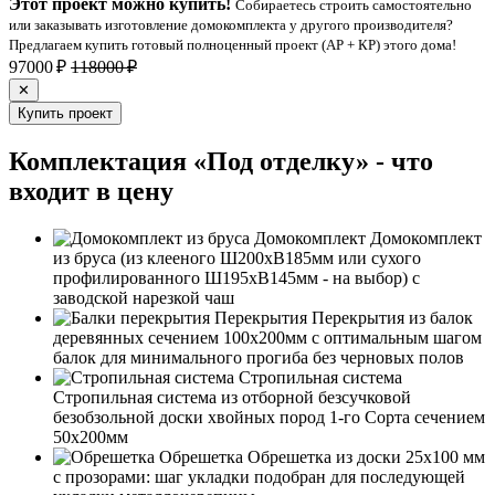
Этот проект можно купить!
Собираетесь строить самостоятельно
или заказывать изготовление домокомплекта у другого производителя?
Предлагаем купить готовый полноценный проект (АР + КР) этого дома!
97000 ₽
118000 ₽
✕
Купить проект
Комплектация «Под отделку» - что
входит в цену
Домокомплект
Домокомплект
из бруса (из клееного Ш200хВ185мм или сухого
профилированного Ш195хВ145мм - на выбор) с
заводской нарезкой чаш
Перекрытия
Перекрытия из балок
деревянных сечением 100х200мм с оптимальным шагом
балок для минимального прогиба без черновых полов
Стропильная система
Стропильная система из отборной безсучковой
безобзольной доски хвойных пород 1-го Сорта сечением
50х200мм
Обрешетка
Обрешетка из доски 25х100 мм
с прозорами: шаг укладки подобран для последующей