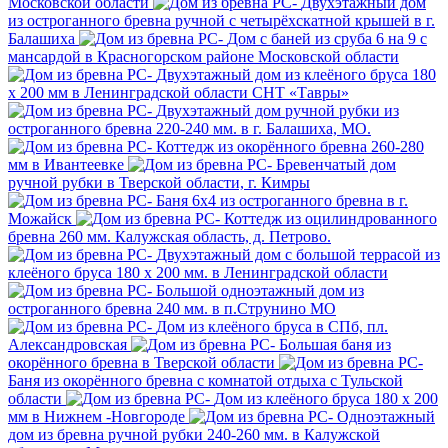
Московской области
Двухэтажный дом
из остроганного бревна ручной с четырёхскатной крышей в г.
Балашиха
Дом с баней из сруба 6 на 9 с
мансардой в Красногорском районе Московской области
Двухэтажный дом из клеёного бруса 180
х 200 мм в Ленинградской области СНТ «Тавры»
Двухэтажный дом ручной рубки из
остроганного бревна 220-240 мм. в г. Балашиха, МО.
Коттедж из окорённого бревна 260-280
мм в Ивантеевке
Бревенчатый дом
ручной рубки в Тверской области, г. Кимры
Баня 6х4 из остроганного бревна в г.
Можайск
Коттедж из оцилиндрованного
бревна 260 мм. Калужская область, д. Петрово.
Двухэтажный дом с большой террасой из
клеёного бруса 180 х 200 мм. в Ленинградской области
Большой одноэтажный дом из
остроганного бревна 240 мм. в п.Струнино МО
Дом из клеёного бруса в СПб, пл.
Александровская
Большая баня из
окорённого бревна в Тверской области
Баня из окорённого бревна с комнатой отдыха с Тульской
области
Дом из клеёного бруса 180 х 200
мм в Нижнем -Новгороде
Одноэтажный
дом из бревна ручной рубки 240-260 мм. в Калужской