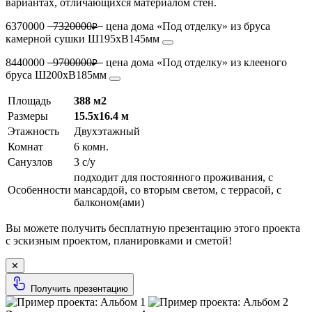
вариантах, отличающихся материалом стен.
6370000
7320000
цена дома «Под отделку» из бруса
₽
камерной сушки Ш195хВ145мм
8440000
9700000
цена дома «Под отделку» из клееного
₽
бруса Ш200хВ185мм
Площадь
388 м2
Размеры
15.5х16.4 м
Этажность
Двухэтажный
Комнат
6 комн.
Санузлов
3 с/у
подходит для постоянного проживания, с
Особенности
мансардой, со вторым светом, с террасой, с
балконом(ами)
Вы можете получить бесплатную презентацию этого проекта
с эскизным проектом, планировками и сметой!
✕
Получить презентацию