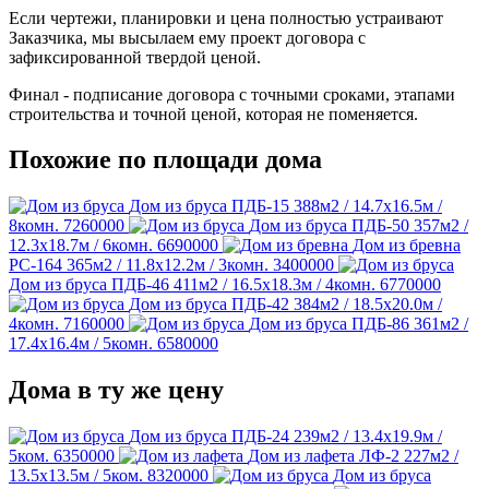
Если чертежи, планировки и цена полностью устраивают
Заказчика, мы высылаем ему проект договора с
зафиксированной твердой ценой.
Финал - подписание договора с точными сроками, этапами
строительства и точной ценой, которая не поменяется.
Похожие по площади дома
Дом из бруса ПДБ-15
388м2 / 14.7х16.5м /
8комн.
7260000
Дом из бруса ПДБ-50
357м2 /
12.3х18.7м / 6комн.
6690000
Дом из бревна
РС-164
365м2 / 11.8х12.2м / 3комн.
3400000
Дом из бруса ПДБ-46
411м2 / 16.5х18.3м / 4комн.
6770000
Дом из бруса ПДБ-42
384м2 / 18.5х20.0м /
4комн.
7160000
Дом из бруса ПДБ-86
361м2 /
17.4х16.4м / 5комн.
6580000
Дома в ту же цену
Дом из бруса ПДБ-24
239м2 / 13.4х19.9м /
5ком.
6350000
Дом из лафета ЛФ-2
227м2 /
13.5х13.5м / 5ком.
8320000
Дом из бруса