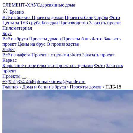
ЭЛЕМЕНТ-ХАУС
деревянные дома
Бревно
Всё из бревна
Проекты домов
Проекты бань
Срубы
Фото
Цены за 1м3 сруба
Беседки
Производство
Заказать проект
Пиломатериал
Брус
Всё из бруса
Проекты домов
Проекты бань
Фото
Заказать
проект
Цены на брус
О производстве
Лафет
Всё из лафета
Проекты с ценами
Фото
Заказать проект
Каркас
Каркасное строительство
Проекты с ценами
Фото
Заказать
проект
Проекты
+7(951)354-4646
domaizkirova@yandex.ru
Главная
›
Дома и бани из бруса
›
Проекты домов
›
ПДБ-18