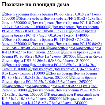
Похожие по площади дома
Дом из бревна РС-60
72м2 / 6.0х8.2м / 1комн.
1700000
Дом из лафета ЛФ-5
81м2 / 12х8.9м /
2комн.
3300000
Дом из бревна РС-118
74м2 /
10.2х11.5м / 2комн.
2160000
Дом из бревна
РС-184
79м2 / 8.6х10.5м / 1комн.
1750000
Дом из бревна РС-41
74м2 / 7.0х9.0м / 1комн.
1740000
Дом из бревна РС-117
84м2 / 7.5х9.5м /
3комн.
2650000
Дом из бревна РС-150
84м2 /
7.0х9.24м / 3комн.
2660000
Каркасный дом
К-113
84м2 / 6х10м / 3комн.
2220000
Дом из
бревна РС-90
80м2 / 8.0х9.1м / 2комн.
2070000
Дом из бруса ПДБ-64
86м2 / 6.5х8.0м / 2комн.
2190000
Дом из бревна РС-103
85м2 / 10.3х14.3м /
1комн.
1910000
Дом из бруса ПДБ-77
82м2 /
8.0х11.5м / 1комн.
2150000
Дом из бревна
РС-80
84м2 / 10.2х13.2м / 2комн.
3020000
Дом из бревна РС-102
85м2 / 9.6х15.6м / 2комн.
2650000
Каркасный дом К-167
85м2 / 11,8х11,6м /
2комн.
2670000
Дом из бревна РС-93
82м2 /
7.1х8.3м / 1комн.
1600000
Каркасный дом
К-6
74м2 / 10,1х8,6м / 4комн.
2580000
Каркасный дом К-177
81м2 / 7,6х9м / 3комн.
2430000