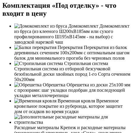
Комплектация «Под отделку» - что
входит в цену
Домокомплект
Домокомплект
из бруса (из клееного Ш200хВ185мм или сухого
профилированного Ш195хВ145мм - на выбор) с
заводской нарезкой чаш
Перекрытия
Перекрытия из балок
деревянных сечением 100х200мм с оптимальным шагом
балок для минимального прогиба без черновых полов
Стропильная система
Стропильная система из отборной безсучковой
безобзольной доски хвойных пород 1-го Сорта сечением
50х200мм
Обрешетка
Обрешетка из доски 25х100 мм
с прозорами: шаг укладки подобран для последующей
укладки металлочерепицы
Временная кровля
Временное
кровельное покрытие из рубероида, которое защитит
дом от осадков во время усадки
Расходные материалы
Крепеж и расходные материалы
(межвенцовый утеплитель, узел «Сила», скользящие