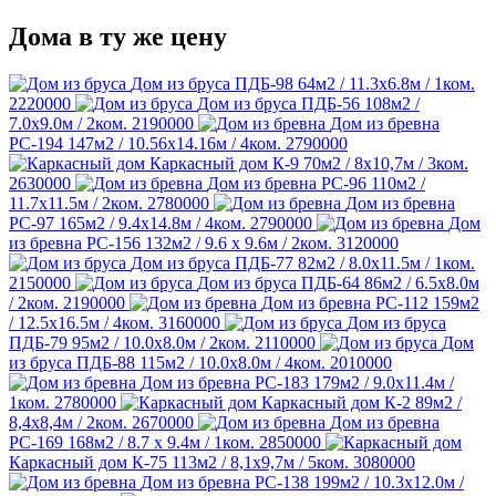
Дома в ту же цену
Дом из бруса ПДБ-98
64м2 / 11.3х6.8м / 1ком.
2220000
Дом из бруса ПДБ-56
108м2 /
7.0х9.0м / 2ком.
2190000
Дом из бревна
РС-194
147м2 / 10.56х14.16м / 4ком.
2790000
Каркасный дом К-9
70м2 / 8х10,7м / 3ком.
2630000
Дом из бревна РС-96
110м2 /
11.7х11.5м / 2ком.
2780000
Дом из бревна
РС-97
165м2 / 9.4х14.8м / 4ком.
2790000
Дом
из бревна РС-156
132м2 / 9.6 х 9.6м / 2ком.
3120000
Дом из бруса ПДБ-77
82м2 / 8.0х11.5м / 1ком.
2150000
Дом из бруса ПДБ-64
86м2 / 6.5х8.0м
/ 2ком.
2190000
Дом из бревна РС-112
159м2
/ 12.5х16.5м / 4ком.
3160000
Дом из бруса
ПДБ-79
95м2 / 10.0х8.0м / 2ком.
2110000
Дом
из бруса ПДБ-88
115м2 / 10.0х8.0м / 4ком.
2010000
Дом из бревна РС-183
179м2 / 9.0х11.4м /
1ком.
2780000
Каркасный дом К-2
89м2 /
8,4х8,4м / 2ком.
2670000
Дом из бревна
РС-169
168м2 / 8.7 х 9.4м / 1ком.
2850000
Каркасный дом К-75
113м2 / 8,1х9,7м / 5ком.
3080000
Дом из бревна РС-138
199м2 / 10.3х12.0м /