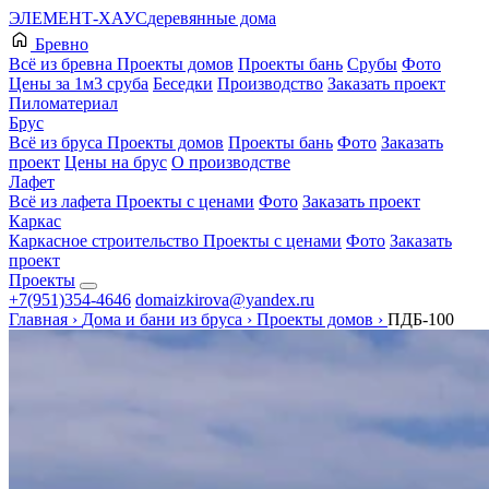
ЭЛЕМЕНТ-ХАУС
деревянные дома
Бревно
Всё из бревна
Проекты домов
Проекты бань
Срубы
Фото
Цены за 1м3 сруба
Беседки
Производство
Заказать проект
Пиломатериал
Брус
Всё из бруса
Проекты домов
Проекты бань
Фото
Заказать
проект
Цены на брус
О производстве
Лафет
Всё из лафета
Проекты с ценами
Фото
Заказать проект
Каркас
Каркасное строительство
Проекты с ценами
Фото
Заказать
проект
Проекты
+7(951)354-4646
domaizkirova@yandex.ru
Главная
›
Дома и бани из бруса
›
Проекты домов
›
ПДБ-100