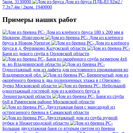
5ком.
3130000
Дом из бруса ПДБ-83
92м2 /
7.3х7.4м / 2ком.
1940000
Примеры наших работ
Дом из клеёного бруса 180 х 200 мм в
Нижнем -Новгороде
Дом из клеёного
бруса в Новом-Уренгое
Дом из клеёного
бруса в д. Ферзиково Калужской области
Баня из дикого сруба в Орловской области
Баня из окорённого сруба размером 4х6
м. во Владимирской области
Одноэтажный дом из лафета для постоянного проживания во
Владимирской обл.
Бревенчатый дом из
окорённого бревна в два полноценных этажа в г.Орехово-
Зуево Московской области
Небольшой
одноэтажный гостевой дом из клеёного бруса в
Ленинградской области
Баня из сруба
6х8 в Раменском районе Московской области
Двухэтажная баня с мансардой из
остроганного бревна в Самарской области
Двухэтажный дом из сруба ручной
рубки в Нижегородской области
Большая двухэтажная баня со вторым светом из бревна