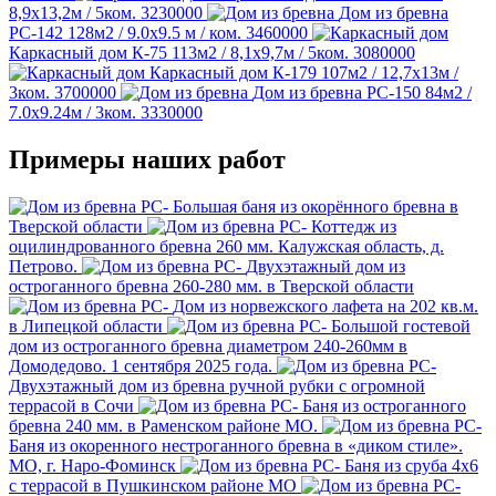
8,9х13,2м / 5ком.
3230000
Дом из бревна
РС-142
128м2 / 9.0х9.5 м / ком.
3460000
Каркасный дом К-75
113м2 / 8,1х9,7м / 5ком.
3080000
Каркасный дом К-179
107м2 / 12,7х13м /
3ком.
3700000
Дом из бревна РС-150
84м2 /
7.0х9.24м / 3ком.
3330000
Примеры наших работ
Большая баня из окорённого бревна в
Тверской области
Коттедж из
оцилиндрованного бревна 260 мм. Калужская область, д.
Петрово.
Двухэтажный дом из
остроганного бревна 260-280 мм. в Тверской области
Дом из норвежского лафета на 202 кв.м.
в Липецкой области
Большой гостевой
дом из остроганного бревна диаметром 240-260мм в
Домодедово. 1 сентября 2025 года.
Двухэтажный дом из бревна ручной рубки с огромной
террасой в Сочи
Баня из остроганного
бревна 240 мм. в Раменском районе МО.
Баня из окоренного нестроганного бревна в «диком стиле».
МО, г. Наро-Фоминск
Баня из сруба 4х6
с террасой в Пушкинском районе МО