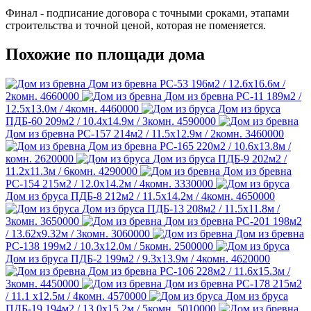
Финал - подписание договора с точными сроками, этапами
строительства и точной ценой, которая не поменяется.
Похожие по площади дома
Дом из бревна РС-53
196м2 / 12.6х16.6м /
2комн.
4660000
Дом из бревна РС-11
189м2 /
12.5х13.0м / 4комн.
4460000
Дом из бруса
ПДБ-60
209м2 / 10.4х14.9м / 3комн.
4590000
Дом из бревна РС-157
214м2 / 11.5х12.9м / 2комн.
3460000
Дом из бревна РС-165
220м2 / 10.6х13.8м /
комн.
2620000
Дом из бруса ПДБ-9
202м2 /
11.2х11.3м / 6комн.
4290000
Дом из бревна
РС-154
215м2 / 12.0х14.2м / 4комн.
3330000
Дом из бруса ПДБ-8
212м2 / 11.5х14.2м / 4комн.
4650000
Дом из бруса ПДБ-13
208м2 / 11.5х11.8м /
3комн.
3650000
Дом из бревна РС-201
198м2
/ 13.62х9.32м / 3комн.
3060000
Дом из бревна
РС-138
199м2 / 10.3х12.0м / 5комн.
2500000
Дом из бруса ПДБ-2
199м2 / 9.3х13.9м / 4комн.
4620000
Дом из бревна РС-106
228м2 / 11.6х15.3м /
3комн.
4450000
Дом из бревна РС-178
215м2
/ 11.1 х12.5м / 4комн.
4570000
Дом из бруса
ПДБ-19
194м2 / 13.0х15.2м / 5комн.
5010000