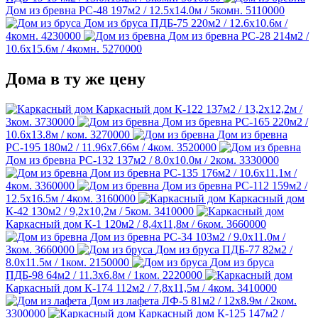
Дом из бревна РС-48
197м2 / 12.5х14.0м / 5комн.
5110000
Дом из бруса ПДБ-75
220м2 / 12.6х10.6м /
4комн.
4230000
Дом из бревна РС-28
214м2 /
10.6х15.6м / 4комн.
5270000
Дома в ту же цену
Каркасный дом К-122
137м2 / 13,2х12,2м /
3ком.
3730000
Дом из бревна РС-165
220м2 /
10.6х13.8м / ком.
3270000
Дом из бревна
РС-195
180м2 / 11.96х7.66м / 4ком.
3520000
Дом из бревна РС-132
137м2 / 8.0х10.0м / 2ком.
3330000
Дом из бревна РС-135
176м2 / 10.6х11.1м /
4ком.
3360000
Дом из бревна РС-112
159м2 /
12.5х16.5м / 4ком.
3160000
Каркасный дом
К-42
130м2 / 9,2х10,2м / 5ком.
3410000
Каркасный дом К-1
120м2 / 8,4х11,8м / 6ком.
3660000
Дом из бревна РС-34
103м2 / 9.0х11.0м /
3ком.
3660000
Дом из бруса ПДБ-77
82м2 /
8.0х11.5м / 1ком.
2150000
Дом из бруса
ПДБ-98
64м2 / 11.3х6.8м / 1ком.
2220000
Каркасный дом К-174
112м2 / 7,8х11,5м / 4ком.
3410000
Дом из лафета ЛФ-5
81м2 / 12х8.9м / 2ком.
3300000
Каркасный дом К-125
147м2 /