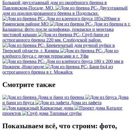
Большой двухэтажный дом из окорённого бревна в
Павловском-Посаде, МО.
Двухэтажный
дом из оцилиндрованного бревна в Подольске.
Дом из клееного бруса 185х200мм в
Раменском районе МО
Дом из бревна в г.
Балашиха: фото после шлифовки, покраски и монтажа
чистовой крыши
Сруб бани из
остроганного бревна 220 мм. Слободской район.
Бревенчатый дом ручной рубки в
Тверской области, г. Кимры
Дом из
клеёного бруса с двумя террасами в г. Уфа
Дом из клеёного бруса 180 х 200 мм в
Нижнем -Новгороде
Баня 6х4 из
остроганного бревна в г. Можайск
Смотрите также
Дома и бани из бревна
Дома
и бани из бруса
Дома из лафета
Каркасные дома
Каталог
проектов
Типовые срубы
Показываем всё, что строим: фото,