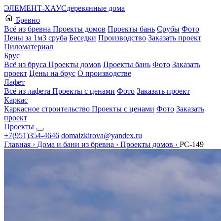
ЭЛЕМЕНТ-ХАУС
деревянные дома
Бревно
Всё из бревна
Проекты домов
Проекты бань
Срубы
Фото
Цены за 1м3 сруба
Беседки
Производство
Заказать проект
Пиломатериал
Брус
Всё из бруса
Проекты домов
Проекты бань
Фото
Заказать
проект
Цены на брус
О производстве
Лафет
Всё из лафета
Проекты с ценами
Фото
Заказать проект
Каркас
Каркасное строительство
Проекты с ценами
Фото
Заказать
проект
Проекты
+7(951)354-4646
domaizkirova@yandex.ru
Главная
›
Дома и бани из бревна
›
Проекты домов
›
РС-149