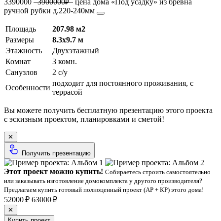
3390000
3900000
цена дома «Под усадку» из бревна
₽
ручной рубки д.220-240мм
Площадь
207.98 м2
Размеры
8.3х9.7 м
Этажность
Двухэтажный
Комнат
3 комн.
Санузлов
2 с/у
подходит для постоянного проживания, с
Особенности
террасой
Вы можете получить бесплатную презентацию этого проекта
с эскизным проектом, планировками и сметой!
✕
Получить презентацию
Этот проект можно купить!
Собираетесь строить самостоятельно
или заказывать изготовление домокомплекта у другого производителя?
Предлагаем купить готовый полноценный проект (АР + КР) этого дома!
52000 ₽
63000 ₽
✕
Купить проект